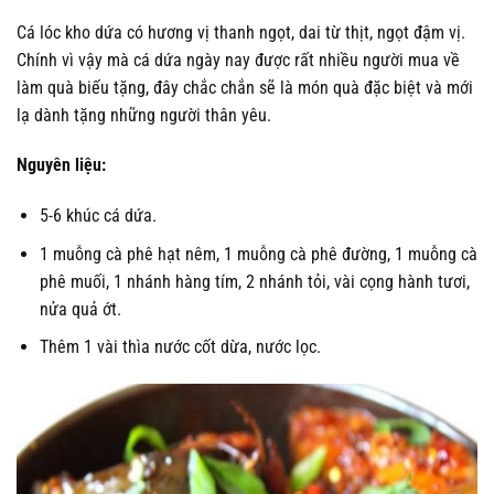
Cá lóc kho dứa có hương vị thanh ngọt, dai từ thịt, ngọt đậm vị.
Chính vì vậy mà cá dứa ngày nay được rất nhiều người mua về
làm quà biếu tặng, đây chắc chắn sẽ là món quà đặc biệt và mới
lạ dành tặng những người thân yêu.
Nguyên liệu:
5-6 khúc cá dứa.
1 muỗng cà phê hạt nêm, 1 muỗng cà phê đường, 1 muỗng cà
phê muối, 1 nhánh hàng tím, 2 nhánh tỏi, vài cọng hành tươi,
nửa quả ớt.
Thêm 1 vài thìa nước cốt dừa, nước lọc.