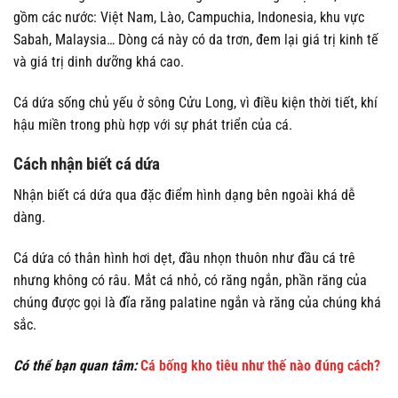
gồm các nước: Việt Nam, Lào, Campuchia, Indonesia, khu vực
Sabah, Malaysia… Dòng cá này có da trơn, đem lại giá trị kinh tế
và giá trị dinh dưỡng khá cao.
Cá dứa sống chủ yếu ở sông Cửu Long, vì điều kiện thời tiết, khí
hậu miền trong phù hợp với sự phát triển của cá.
Cách nhận biết cá dứa
Nhận biết cá dứa qua đặc điểm hình dạng bên ngoài khá dễ
dàng.
Cá dứa có thân hình hơi dẹt, đầu nhọn thuôn như đầu cá trê
nhưng không có râu. Mắt cá nhỏ, có răng ngắn, phần răng của
chúng được gọi là đĩa răng palatine ngắn và răng của chúng khá
sắc.
Có thể bạn quan tâm:
Cá bống kho tiêu như thế nào đúng cách?