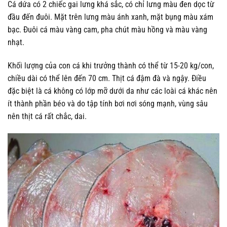
Cá dứa có 2 chiếc gai lưng khá sắc, có chỉ lưng màu đen dọc từ
đầu đến đuôi. Mặt trên lưng màu ánh xanh, mặt bụng màu xám
bạc. Đuôi cá màu vàng cam, pha chút màu hồng và màu vàng
nhạt.
Khối lượng của con cá khi trưởng thành có thể từ 15-20 kg/con,
chiều dài có thể lên đến 70 cm. Thịt cá đậm đà và ngậy. Điều
đặc biệt là cá không có lớp mỡ dưới da như các loài cá khác nên
ít thành phần béo và do tập tính bơi nơi sóng mạnh, vùng sâu
nên thịt cá rất chắc, dai.