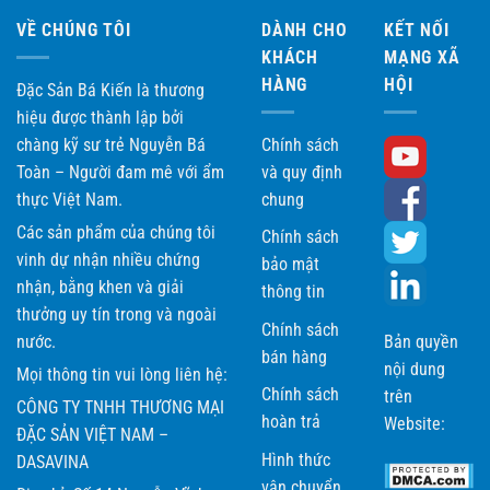
VỀ CHÚNG TÔI
DÀNH CHO
KẾT NỐI
KHÁCH
MẠNG XÃ
HÀNG
HỘI
Đặc Sản Bá Kiến là thương
hiệu được thành lập bởi
chàng kỹ sư trẻ Nguyễn Bá
Chính sách
Toàn – Người đam mê với ẩm
và quy định
thực Việt Nam.
chung
Các sản phẩm của chúng tôi
Chính sách
vinh dự nhận nhiều chứng
bảo mật
nhận, bằng khen và giải
thông tin
thưởng uy tín trong và ngoài
Chính sách
nước.
Bản quyền
bán hàng
nội dung
Mọi thông tin vui lòng liên hệ:
Chính sách
trên
CÔNG TY TNHH THƯƠNG MẠI
hoàn trả
Website:
ĐẶC SẢN VIỆT NAM –
Hình thức
DASAVINA
vận chuyển