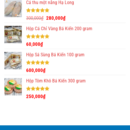
5 sao
Cá thu một nắng Hạ Long
Được xếp
Giá
Giá
300,000
₫
280,000
₫
hạng
5.00
gốc
hiện
5 sao
Hộp Cá Chỉ Vàng Bá Kiến 200 gram
là:
tại
300,000₫.
là:
280,000₫.
Được xếp
60,000
₫
hạng
5.00
5 sao
Hộp Sá Sùng Bá Kiến 100 gram
Được xếp
600,000
₫
hạng
5.00
5 sao
Hộp Tôm Khô Bá Kiến 300 gram
Được xếp
250,000
₫
hạng
5.00
5 sao