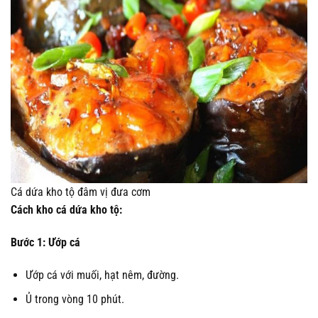
Cá dứa kho tộ đâm vị đưa cơm
Cách kho cá dứa kho tộ:
Bước 1: Ướp cá
Ướp cá với muối, hạt nêm, đường.
Ủ trong vòng 10 phút.