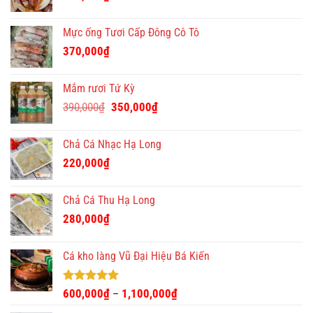
Mực ống Tươi Cấp Đông Cô Tô
370,000
₫
Mắm rươi Tứ Kỳ
Giá
Giá
390,000
₫
350,000
₫
gốc
hiện
là:
tại
Chả Cá Nhạc Hạ Long
390,000₫.
là:
220,000
₫
350,000₫.
Chả Cá Thu Hạ Long
280,000
₫
Cá kho làng Vũ Đại Hiệu Bá Kiến
Được xếp
600,000
₫
1,100,000
₫
–
hạng
4.93