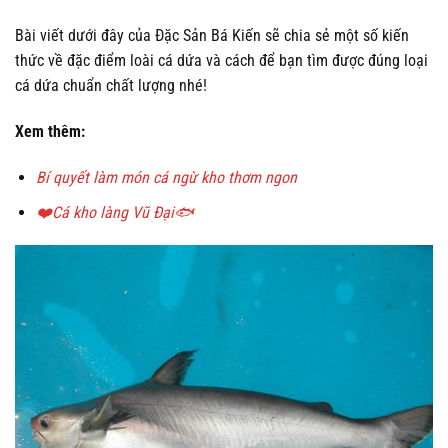
Bài viết dưới đây của Đặc Sản Bá Kiến sẽ chia sẻ một số kiến
thức về đặc điểm loài cá dứa và cách để bạn tìm được đúng loại
cá dứa chuẩn chất lượng nhé!
Xem thêm:
Bí quyết làm món cá ngừ kho thơm ngon
❤️Cá kho làng Vũ Đại🐟