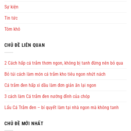
Sự kiện
Tin tức
Tôm khô
CHỦ ĐỀ LIÊN QUAN
2 Cách hấp cá trắm thơm ngon, không bị tanh đừng nên bỏ qua
Bỏ túi cách làm món cá trắm kho tiêu ngon nhứt nách
Cá trắm đen hấp xì dầu làm đơn giản ăn lại ngon
3 cách làm Cá trắm đen nướng đỉnh của chóp
Lẩu Cá Trắm đen – bí quyết làm tại nhà ngon mà không tanh
CHỦ ĐỀ MỚI NHẤT