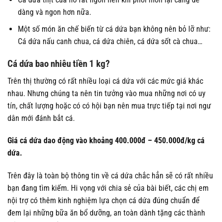
dàng và ngon hơn nữa.
Một số món ăn chế biến từ cá dứa bạn không nên bỏ lỡ như:
Cá dứa nấu canh chua, cá dứa chiên, cá dứa sốt cà chua…
Cá dứa bao nhiêu tiền 1 kg?
Trên thị thường có rất nhiều loại cá dứa với các mức giá khác
nhau. Nhưng chúng ta nên tin tưởng vào mua những nơi có uy
tín, chất lượng hoặc có có hội bạn nên mua trực tiếp tại nơi ngư
dân mới đánh bắt cá.
Giá cá dứa dao động vào khoảng 400.000đ – 450.000đ/kg cá
dứa.
Trên đây là toàn bộ thông tin về cá dứa chắc hẳn sẽ có rất nhiều
bạn đang tìm kiếm. Hi vọng với chia sẻ của bài biết, các chị em
nội trợ có thêm kinh nghiệm lựa chọn cá dứa đúng chuẩn để
đem lại những bữa ăn bổ dưỡng, an toàn dành tặng các thành