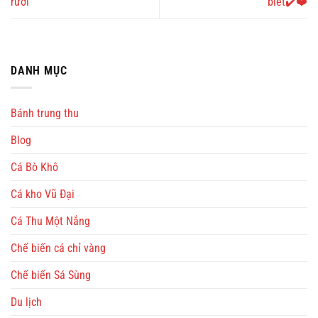
rươi
biết✔️❤️
DANH MỤC
Bánh trung thu
Blog
Cá Bò Khô
Cá kho Vũ Đại
Cá Thu Một Nắng
Chế biến cá chỉ vàng
Chế biến Sá Sùng
Du lịch