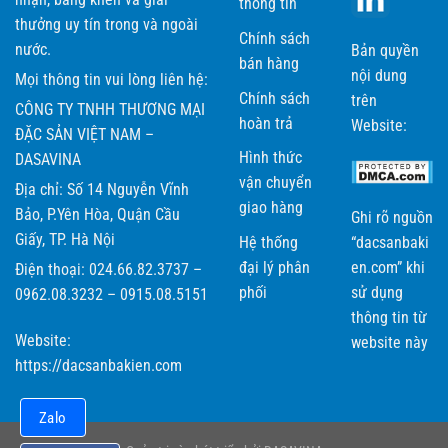
thông tin
thưởng uy tín trong và ngoài
Chính sách
nước.
Bản quyền
bán hàng
nội dung
Mọi thông tin vui lòng liên hệ:
Chính sách
trên
CÔNG TY TNHH THƯƠNG MẠI
hoàn trả
Website:
ĐẶC SẢN VIỆT NAM –
Hình thức
DASAVINA
vận chuyển
Địa chỉ: Số 14 Nguyễn Vĩnh
giao hàng
Bảo, P.Yên Hòa, Quận Cầu
Ghi rõ nguồn
Giấy, TP. Hà Nội
Hệ thống
“dacsanbaki
đại lý phân
en.com” khi
Điện thoại: 024.66.82.3737 –
phối
sử dụng
0962.08.3232 – 0915.08.5151
thông tin từ
Website:
website này
https://dacsanbakien.com
Zalo