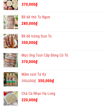
370,000
₫
Bề bề thịt To Ngon
280,000
₫
Bề bề trứng Size To
350,000
₫
Mực ống Tươi Cấp Đông Cô Tô
370,000
₫
Mắm rươi Tứ Kỳ
Giá
Giá
390,000
₫
350,000
₫
gốc
hiện
là:
tại
Chả Cá Nhạc Hạ Long
390,000₫.
là:
220,000
₫
350,000₫.