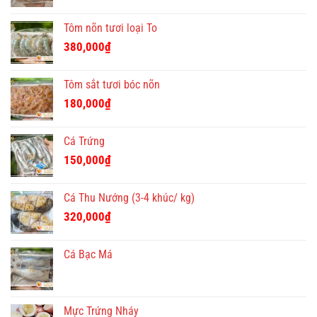
350,000₫.
Tôm nõn tươi loại To
380,000
₫
Tôm sắt tươi bóc nõn
180,000
₫
Cá Trứng
150,000
₫
Cá Thu Nướng (3-4 khúc/ kg)
320,000
₫
Cá Bạc Má
Mực Trứng Nháy