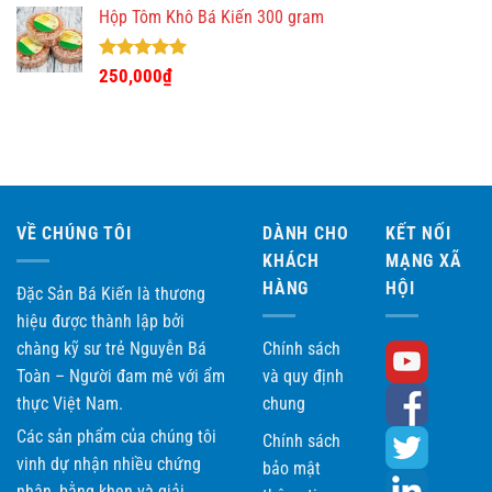
5 sao
Hộp Tôm Khô Bá Kiến 300 gram
Được xếp
250,000
₫
hạng
5.00
5 sao
VỀ CHÚNG TÔI
DÀNH CHO
KẾT NỐI
KHÁCH
MẠNG XÃ
HÀNG
HỘI
Đặc Sản Bá Kiến là thương
hiệu được thành lập bởi
chàng kỹ sư trẻ Nguyễn Bá
Chính sách
Toàn – Người đam mê với ẩm
và quy định
thực Việt Nam.
chung
Các sản phẩm của chúng tôi
Chính sách
vinh dự nhận nhiều chứng
bảo mật
nhận, bằng khen và giải