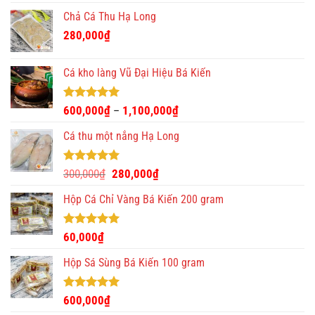
Chả Cá Thu Hạ Long
280,000
₫
Cá kho làng Vũ Đại Hiệu Bá Kiến
Được xếp
600,000
₫
1,100,000
₫
–
hạng
4.93
5 sao
Cá thu một nắng Hạ Long
Được xếp
Giá
Giá
300,000
₫
280,000
₫
hạng
5.00
gốc
hiện
5 sao
Hộp Cá Chỉ Vàng Bá Kiến 200 gram
là:
tại
300,000₫.
là:
280,000₫.
Được xếp
60,000
₫
hạng
5.00
5 sao
Hộp Sá Sùng Bá Kiến 100 gram
Được xếp
600,000
₫
hạng
5.00