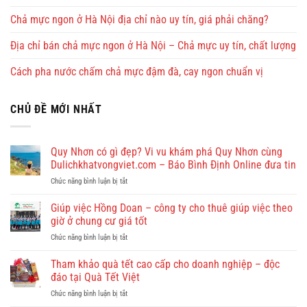
Chả mực ngon ở Hà Nội địa chỉ nào uy tín, giá phải chăng?
Địa chỉ bán chả mực ngon ở Hà Nội – Chả mực uy tín, chất lượng
Cách pha nước chấm chả mực đậm đà, cay ngon chuẩn vị
CHỦ ĐỀ MỚI NHẤT
Quy Nhơn có gì đẹp? Vi vu khám phá Quy Nhơn cùng
Dulichkhatvongviet.com – Báo Bình Định Online đưa tin
ở
Chức năng bình luận bị tắt
Quy
Nhơn
Giúp việc Hồng Doan – công ty cho thuê giúp việc theo
có
giờ ở chung cư giá tốt
gì
ở
Chức năng bình luận bị tắt
đẹp?
Giúp
Vi
việc
Tham khảo quà tết cao cấp cho doanh nghiệp – độc
vu
Hồng
khám
đáo tại Quà Tết Việt
Doan
phá
ở
Chức năng bình luận bị tắt
–
Quy
Tham
công