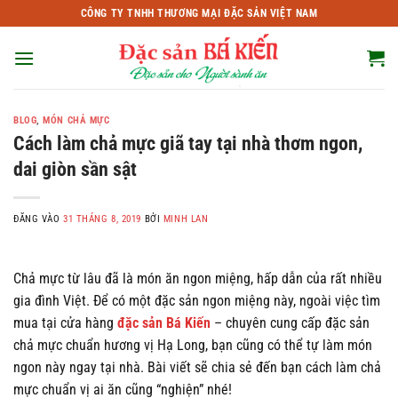
Bỏ
CÔNG TY TNHH THƯƠNG MẠI ĐẶC SẢN VIỆT NAM
qua
nội
dung
BLOG
,
MÓN CHẢ MỰC
Cách làm chả mực giã tay tại nhà thơm ngon,
dai giòn sần sật
ĐĂNG VÀO
31 THÁNG 8, 2019
BỞI
MINH LAN
Chả mực từ lâu đã là món ăn ngon miệng, hấp dẫn của rất nhiều
gia đình Việt. Để có một đặc sản ngon miệng này, ngoài việc tìm
mua tại cửa hàng
đặc sản Bá Kiến
– chuyên cung cấp đặc sản
chả mực chuẩn hương vị Hạ Long, bạn cũng có thể tự làm món
ngon này ngay tại nhà. Bài viết sẽ chia sẻ đến bạn cách làm chả
mực chuẩn vị ai ăn cũng “nghiện” nhé!