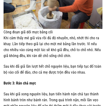
Công đoạn giã dối mực bằng cối
Khi cảm thấy mẻ giã vừa rồi đủ độ nhuyễn, nhỏ, nhớt thì cho ra
khay. Lần tiếp theo giã lại cho một mẻ bằng lần trước. Vì nếu
cho nhiều vào cùng một lúc sẽ khó giã đều, chỗ to chỗ nhỏ. Nếu
giã không đều, khi rán dễ chỗ sống chỗ chín.
Sau khi đã giã lần lượt hết chỗ nguyên liệu, bạn tiếp tục đổ toàn
bộ vào cối để đảo, cho cả mẹ được trộn đều vào nhau.
Bước 3: Rán chả mực
Sau khi giã xong nguyên liệu, bạn tiến hành nặn chả tạo thành
hình bánh tròn như bánh rán. Trong quá trình nặn, mỗi lần vẹo
một phần nguyên liệu để nặn thì thấm một ít dầu thực vật trước