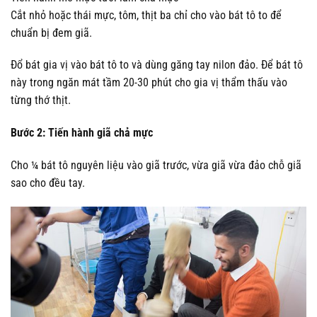
Cắt nhỏ hoặc thái mực, tôm, thịt ba chỉ cho vào bát tô to để
chuẩn bị đem giã.
Đổ bát gia vị vào bát tô to và dùng găng tay nilon đảo. Để bát tô
này trong ngăn mát tầm 20-30 phút cho gia vị thẩm thấu vào
từng thớ thịt.
Bước 2: Tiến hành giã chả mực
Cho ¼ bát tô nguyên liệu vào giã trước, vừa giã vừa đảo chỗ giã
sao cho đều tay.