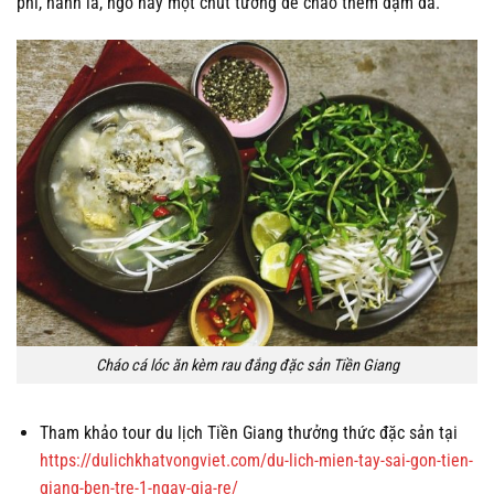
phi, hành lá, ngò hay một chút tương để cháo thêm đậm đà.
Cháo cá lóc ăn kèm rau đắng đặc sản Tiền Giang
Tham khảo tour du lịch Tiền Giang thưởng thức đặc sản tại
https://dulichkhatvongviet.com/du-lich-mien-tay-sai-gon-tien-
giang-ben-tre-1-ngay-gia-re/