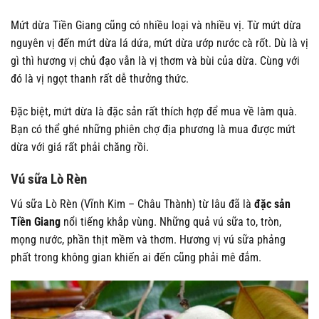
Mứt dừa Tiền Giang cũng có nhiều loại và nhiều vị. Từ mứt dừa
nguyên vị đến mứt dừa lá dứa, mứt dừa ướp nước cà rốt. Dù là vị
gì thì hương vị chủ đạo vẫn là vị thơm và bùi của dừa. Cùng với
đó là vị ngọt thanh rất dễ thưởng thức.
Đặc biệt, mứt dừa là đặc sản rất thích hợp để mua về làm quà.
Bạn có thể ghé những phiên chợ địa phương là mua được mứt
dừa với giá rất phải chăng rồi.
Vú sữa Lò Rèn
Vú sữa Lò Rèn (Vĩnh Kim – Châu Thành) từ lâu đã là
đặc sản
Tiền Giang
nổi tiếng khắp vùng. Những quả vú sữa to, tròn,
mọng nước, phần thịt mềm và thơm. Hương vị vú sữa phảng
phất trong không gian khiến ai đến cũng phải mê đắm.