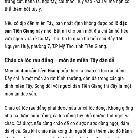
trứng cút, hành lá, ngò tây, cải thảo. Tùy vào khẩu vị mà bạn có
thể thêm bớt tùy ý.
Nếu có dịp đến miền Tây, bạn nhất định không được bỏ lỡ
đặc
sản Tiền Giang
này nhé! Bật mí cho bạn một địa chỉ ăn hủ tiếu
vừa ngon vừa rẻ tại Mỹ Tho. Đó là quán hủ tiếu chú Bảy 150
Nguyễn Huệ, phường 7, T.P Mỹ Tho, tỉnh Tiền Giang.
Cháo cá lóc rau đắng – món ăn miền Tây dân dã
Món ăn
đặc sản Tiền Giang
tiếp theo là cháo cá lóc rau đắng.
Đây chỉ là một món ăn rất bình thường, dân dã trong các gia
đình miền Tây. Song đối với người dân Tiền Giang thì đây là một
món ăn đặc sản.
Cháo cá lóc rau đắng phải được nấu từ cá lóc đồng. Không giống
như cá được nuôi trồng, cá lóc đồng tuy nhỏ nhưng thịt ngọt và
chắc. Cá được nấu cùng cháo để có được nước dùng ngọt, đậm
đà vị cá. Sau khi cháo nấu xong thì người dân thêm vào đó hành