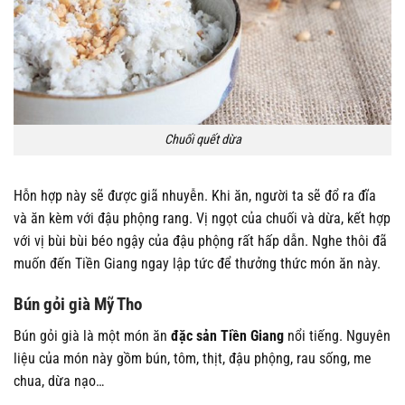
Chuối quết dừa
Hỗn hợp này sẽ được giã nhuyễn. Khi ăn, người ta sẽ đổ ra đĩa
và ăn kèm với đậu phộng rang. Vị ngọt của chuối và dừa, kết hợp
với vị bùi bùi béo ngậy của đậu phộng rất hấp dẫn. Nghe thôi đã
muốn đến Tiền Giang ngay lập tức để thưởng thức món ăn này.
Bún gỏi già Mỹ Tho
Bún gỏi già là một món ăn
đặc sản Tiền Giang
nổi tiếng. Nguyên
liệu của món này gồm bún, tôm, thịt, đậu phộng, rau sống, me
chua, dừa nạo…