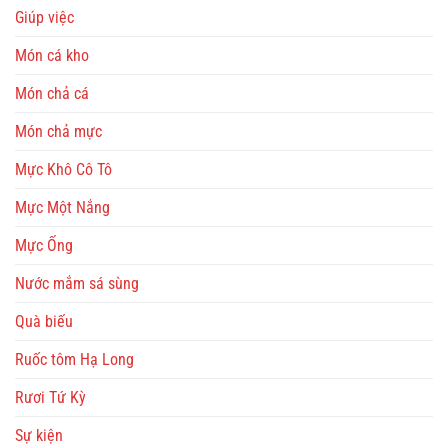
Giúp việc
Món cá kho
Món chả cá
Món chả mực
Mực Khô Cô Tô
Mực Một Nắng
Mực Ống
Nước mắm sá sùng
Quà biếu
Ruốc tôm Hạ Long
Rươi Tứ Kỳ
Sự kiện