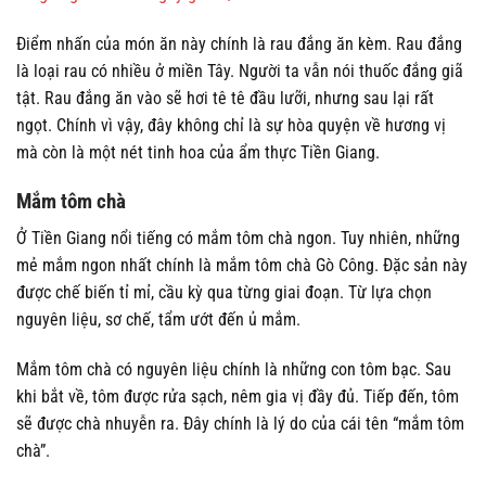
Điểm nhấn của món ăn này chính là rau đắng ăn kèm. Rau đắng
là loại rau có nhiều ở miền Tây. Người ta vẫn nói thuốc đắng giã
tật. Rau đắng ăn vào sẽ hơi tê tê đầu lưỡi, nhưng sau lại rất
ngọt. Chính vì vậy, đây không chỉ là sự hòa quyện về hương vị
mà còn là một nét tinh hoa của ẩm thực Tiền Giang.
Mắm tôm chà
Ở Tiền Giang nổi tiếng có mắm tôm chà ngon. Tuy nhiên, những
mẻ mắm ngon nhất chính là mắm tôm chà Gò Công. Đặc sản này
được chế biến tỉ mỉ, cầu kỳ qua từng giai đoạn. Từ lựa chọn
nguyên liệu, sơ chế, tẩm ướt đến ủ mắm.
Mắm tôm chà có nguyên liệu chính là những con tôm bạc. Sau
khi bắt về, tôm được rửa sạch, nêm gia vị đầy đủ. Tiếp đến, tôm
sẽ được chà nhuyễn ra. Đây chính là lý do của cái tên “mắm tôm
chà”.