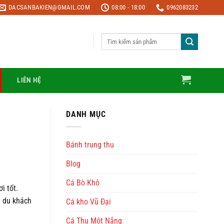
DACSANBAKIEN@GMAIL.COM
08:00 - 18:00
0962083232
Tìm
kiếm:
LIÊN HỆ
DANH MỤC
Bánh trung thu
Blog
Cá Bò Khô
i tốt.
t du khách
Cá kho Vũ Đại
Cá Thu Một Nắng