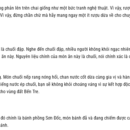
g phản lên trên chai giống như một bức tranh nghệ thuật. Vì vậy, rư
 Vì vậy, đừng chần chừ mà hãy mang ngay một ít rượu dừa về cho chu
là chuối đập. Nghe đến chuối đập, nhiều người không khỏi ngạc nhiên
n này. Nguyên liệu chính của món ăn này là chuối, nói chính xác là 
 Món chuối nếp rang nóng hổi, ​​chan nước cốt dừa cùng gia vị và hàn
ếng nước ép chuối, bạn sẽ không khỏi choáng váng vì sự kết hợp độc
ho vùng đất Bến Tre.
i đó chính là bánh phồng Sơn Đốc, món bánh đã và đang chiếm được c
bánh.