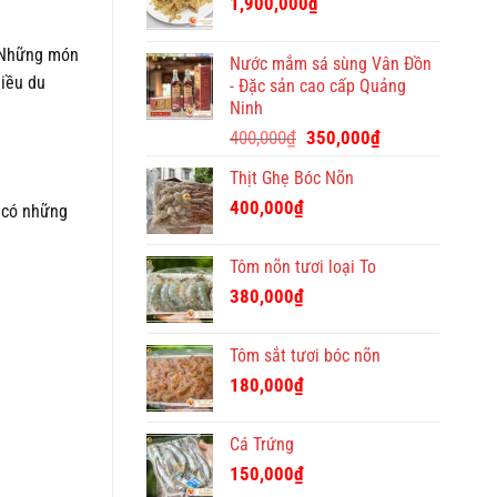
1,900,000
₫
Tết
ý
… Những món
nghĩa
Nước mắm sá sùng Vân Đồn
và
hiều du
- Đặc sản cao cấp Quảng
độc
Ninh
đáo
Giá
Giá
400,000
₫
350,000
₫
gốc
hiện
Thịt Ghẹ Bóc Nõn
là:
tại
400,000₫.
là:
400,000
₫
y có những
350,000₫.
Tôm nõn tươi loại To
380,000
₫
Tôm sắt tươi bóc nõn
180,000
₫
Cá Trứng
150,000
₫