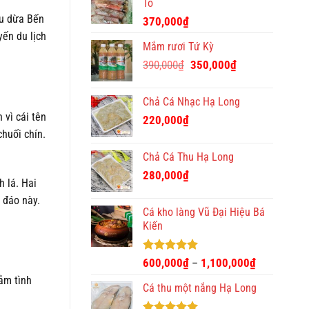
Tô
ợu dừa Bến
370,000
₫
yến du lịch
Mắm rươi Tứ Kỳ
Giá
Giá
390,000
₫
350,000
₫
gốc
hiện
là:
tại
Chả Cá Nhạc Hạ Long
390,000₫.
là:
 vì cái tên
220,000
₫
350,000₫.
chuối chín.
Chả Cá Thu Hạ Long
280,000
₫
h lá. Hai
 đáo này.
Cá kho làng Vũ Đại Hiệu Bá
Kiến
Được xếp
600,000
₫
1,100,000
₫
–
hạng
4.93
ảm tình
5 sao
Cá thu một nắng Hạ Long