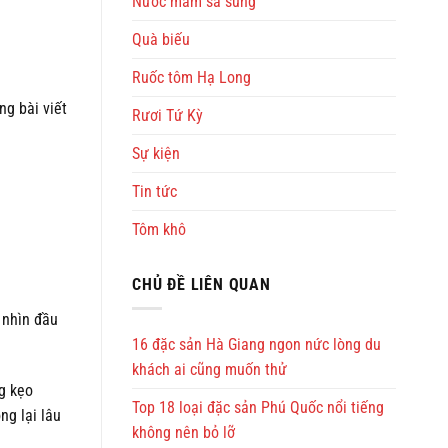
Nước mắm sá sùng
Quà biếu
Ruốc tôm Hạ Long
ng bài viết
Rươi Tứ Kỳ
Sự kiện
Tin tức
Tôm khô
CHỦ ĐỀ LIÊN QUAN
 nhìn đầu
16 đặc sản Hà Giang ngon nức lòng du
khách ai cũng muốn thử
g kẹo
Top 18 loại đặc sản Phú Quốc nổi tiếng
ng lại lâu
không nên bỏ lỡ