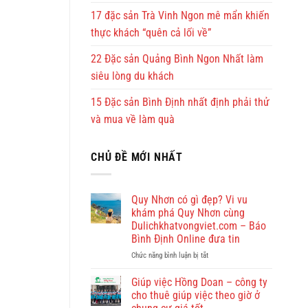
17 đặc sản Trà Vinh Ngon mê mẩn khiến
thực khách “quên cả lối về”
22 Đặc sản Quảng Bình Ngon Nhất làm
siêu lòng du khách
15 Đặc sản Bình Định nhất định phải thử
và mua về làm quà
CHỦ ĐỀ MỚI NHẤT
Quy Nhơn có gì đẹp? Vi vu
khám phá Quy Nhơn cùng
Dulichkhatvongviet.com – Báo
Bình Định Online đưa tin
ở
Chức năng bình luận bị tắt
Quy
Nhơn
Giúp việc Hồng Doan – công ty
có
cho thuê giúp việc theo giờ ở
gì