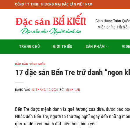
Bỏ
CÔNG TY TNHH THƯƠNG MẠI ĐẶC SẢN VIỆT NAM
qua
nội
Giao Hàng Toàn Quốc
dung
Miễn phí tại Hà Nội
TRANG CHỦ
GIỚI THIỆU
SẢN PHẨM
VID
ĐẶC SẢN VÙNG MIỀN
17 đặc sản Bến Tre trứ danh “ngon 
ĐĂNG VÀO
13 THÁNG 12, 2021
BỞI
MINH LAN
Bến Tre được mệnh danh là quê hương của dừa, được bao bọc b
Nhắc đến Bến Tre, người ta thường nghĩ ngay đến những món 
gần xa đến với mảnh đất hiền hòa, bình yên.