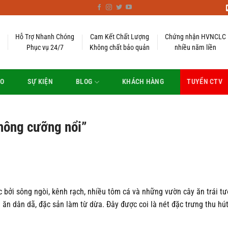
Hỗ Trợ Nhanh Chóng
Cam Kết Chất Lượng
Chứng nhận HVNCLC
Phục vụ 24/7
Không chất bảo quản
nhiều năm liền
EO
SỰ KIỆN
BLOG
KHÁCH HÀNG
TUYỂN CTV
không cưỡng nổi”
ởi sông ngòi, kênh rạch, nhiều tôm cá và những vườn cây ăn trái tươ
ăn dân dã, đặc sản làm từ dừa. Đây được coi là nét đặc trưng thu hú