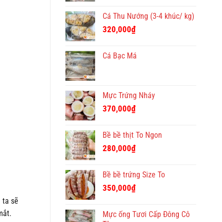
Cá Thu Nướng (3-4 khúc/ kg)
320,000
₫
Cá Bạc Má
Mực Trứng Nháy
370,000
₫
Bề bề thịt To Ngon
280,000
₫
Bề bề trứng Size To
350,000
₫
 ta sẽ
mắt.
Mực ống Tươi Cấp Đông Cô