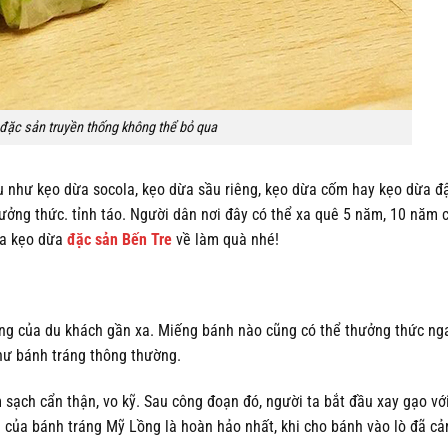
đặc sản truyền thống không thể bỏ qua
u như kẹo dừa socola, kẹo dừa sầu riêng, kẹo dừa cốm hay kẹo dừa đ
ởng thức. tỉnh táo. Người dân nơi đây có thể xa quê 5 năm, 10 năm 
ua kẹo dừa
đặc sản Bến Tre
về làm quà nhé!
iếng của du khách gần xa. Miếng bánh nào cũng có thể thưởng thức ng
hư bánh tráng thông thường.
ạch cẩn thận, vo kỹ. Sau công đoạn đó, người ta bắt đầu xay gạo với
vị của bánh tráng Mỹ Lồng là hoàn hảo nhất, khi cho bánh vào lò đã c