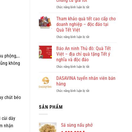
chung cư giá tốt
đẹp?
ở
Chức năng bình luận bị tắt
Vi
Giúp
vu
việc
khám
Tham khảo quà tết cao cấp cho
Hồng
phá
doanh nghiệp – độc đáo tại
Doan
Quy
Quà Tết Việt
–
Nhơn
ở
Chức năng bình luận bị tắt
công
cùng
Tham
ty
Dulichkhatvongviet.com
khảo
cho
–
Báo An ninh Thủ đô: Quà Tết
quà
thuê
Báo
Việt – địa chỉ quà tặng Tết ý
ậu phộng,…
tết
giúp
Bình
nghĩa và độc đáo
cao
việc
cũng không
Định
ở
Chức năng bình luận bị tắt
cấp
theo
Online
Báo
cho
giờ
đưa
An
doanh
ở
DASAVINA tuyển nhân viên bán
tin
ninh
nghiệp
chung
hàng
Thủ
–
cư
ở
Chức năng bình luận bị tắt
đô:
độc
giá
DASAVINA
Quà
ay chút béo
đáo
tốt
tuyển
Tết
tại
nhân
SẢN PHẨM
Việt
Quà
viên
–
Tết
bán
địa
Việt
 cùi dày
hàng
chỉ
Sá sùng nấu phở
ảm nhận
quà
tặng