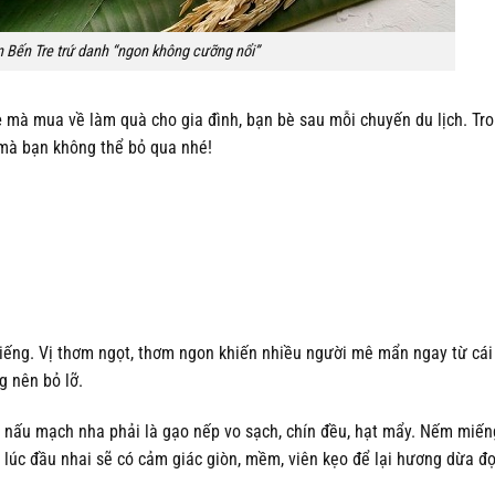
Bến Tre trứ danh “ngon không cưỡng nổi”
e
mà mua về làm quà cho gia đình, bạn bè sau mỗi chuyến du lịch. Tro
mà bạn không thể bỏ qua nhé!
tiếng. Vị thơm ngọt, thơm ngon khiến nhiều người mê mẩn ngay từ cái
g nên bỏ lỡ.
 nấu mạch nha phải là gạo nếp vo sạch, chín đều, hạt mẩy. Nếm miến
 lúc đầu nhai sẽ có cảm giác giòn, mềm, viên kẹo để lại hương dừa đọ