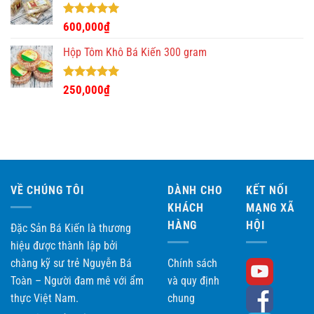
Được xếp
600,000
₫
hạng
5.00
5 sao
Hộp Tôm Khô Bá Kiến 300 gram
Được xếp
250,000
₫
hạng
5.00
5 sao
VỀ CHÚNG TÔI
DÀNH CHO
KẾT NỐI
KHÁCH
MẠNG XÃ
HÀNG
HỘI
Đặc Sản Bá Kiến là thương
hiệu được thành lập bởi
chàng kỹ sư trẻ Nguyễn Bá
Chính sách
Toàn – Người đam mê với ẩm
và quy định
thực Việt Nam.
chung