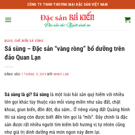
Bỏ
CÔNG TY TNHH THƯƠNG MẠI ĐẶC SẢN VIỆT NAM
qua
nội
dung
BLOG
,
CHẾ BIẾN SÁ SÙNG
Sá sùng – Đặc sản “vàng ròng” bổ dưỡng trên
đảo Quan Lạn
ĐĂNG VÀO
7 THÁNG 9, 2019
BỞI
MINH LAN
Sá sùng là gì?
Sá sùng
là một loài hải sản quý hiếm với nhiều
tên gọi khác tùy thuộc vào mỗi vùng miền như sâu đất, chặt
khoai, giun biển, đồn đột, địa sâm… Ở riêng vùng đất Quảng Ninh
thì sá sùng còn được biết đến tên gọi là “mồi”. Đây chính là đặc
sản được rất nhiều người tìm kiếm bởi hương vị tự nhiên cũng
như giá trị dinh dưỡng mà món ngon này đem lại.