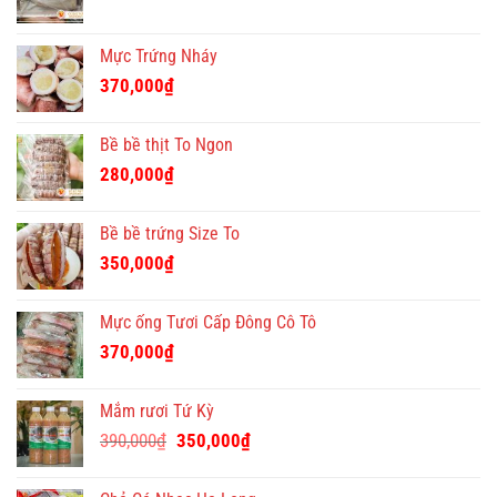
Mực Trứng Nháy
370,000
₫
Bề bề thịt To Ngon
280,000
₫
Bề bề trứng Size To
350,000
₫
Mực ống Tươi Cấp Đông Cô Tô
370,000
₫
Mắm rươi Tứ Kỳ
Giá
Giá
390,000
₫
350,000
₫
gốc
hiện
là:
tại