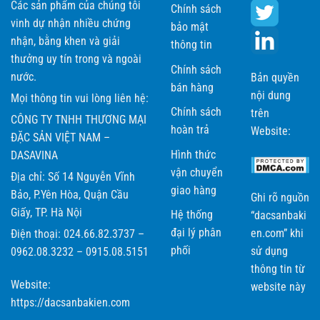
Các sản phẩm của chúng tôi
Chính sách
vinh dự nhận nhiều chứng
bảo mật
nhận, bằng khen và giải
thông tin
thưởng uy tín trong và ngoài
Chính sách
nước.
Bản quyền
bán hàng
nội dung
Mọi thông tin vui lòng liên hệ:
Chính sách
trên
CÔNG TY TNHH THƯƠNG MẠI
hoàn trả
Website:
ĐẶC SẢN VIỆT NAM –
Hình thức
DASAVINA
vận chuyển
Địa chỉ: Số 14 Nguyễn Vĩnh
giao hàng
Bảo, P.Yên Hòa, Quận Cầu
Ghi rõ nguồn
Giấy, TP. Hà Nội
Hệ thống
“dacsanbaki
đại lý phân
en.com” khi
Điện thoại: 024.66.82.3737 –
phối
sử dụng
0962.08.3232 – 0915.08.5151
thông tin từ
Website:
website này
https://dacsanbakien.com