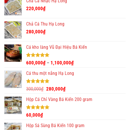
Chả Cá Nhạc Hạ Long
390,000₫.
là:
220,000
₫
350,000₫.
Chả Cá Thu Hạ Long
280,000
₫
Cá kho làng Vũ Đại Hiệu Bá Kiến
Được xếp
600,000
₫
1,100,000
₫
–
hạng
4.93
5 sao
Cá thu một nắng Hạ Long
Được xếp
Giá
Giá
300,000
₫
280,000
₫
hạng
5.00
gốc
hiện
5 sao
Hộp Cá Chỉ Vàng Bá Kiến 200 gram
là:
tại
300,000₫.
là:
280,000₫.
Được xếp
60,000
₫
hạng
5.00
5 sao
Hộp Sá Sùng Bá Kiến 100 gram