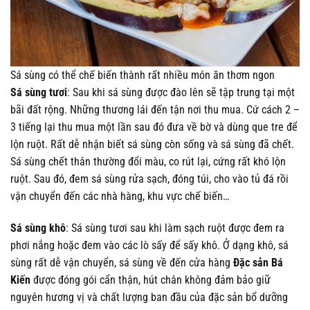
Sá sùng có thể chế biến thành rất nhiều món ăn thơm ngon
Sá sùng tươi
: Sau khi sá sùng được đào lên sẽ tập trung tại một
bãi đất rộng. Những thương lái đến tận nơi thu mua. Cứ cách 2 –
3 tiếng lại thu mua một lần sau đó đưa về bờ và dùng que tre để
lộn ruột. Rất dễ nhận biết sá sùng còn sống và sá sùng đã chết.
Sá sùng chết thân thường đổi màu, co rút lại, cứng rất khó lộn
ruột. Sau đó, đem sá sùng rửa sạch, đóng túi, cho vào tủ đá rồi
vận chuyển đến các nhà hàng, khu vực chế biến…
Sá sùng khô
: Sá sùng tươi sau khi làm sạch ruột được đem ra
phơi nắng hoặc đem vào các lò sấy để sấy khô. Ở dạng khô, sá
sùng rất dễ vận chuyển, sá sùng về đến cửa hàng
Đặc sản Bá
Kiến
được đóng gói cẩn thận, hút chân không đảm bảo giữ
nguyên hương vị và chất lượng ban đầu của đặc sản bổ dưỡng