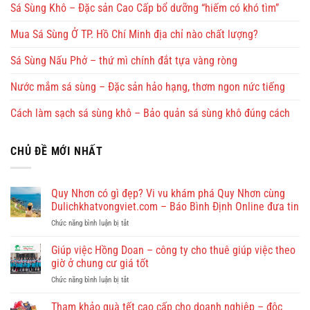
Sá Sùng Khô – Đặc sản Cao Cấp bổ dưỡng “hiếm có khó tìm”
Mua Sá Sùng Ở TP. Hồ Chí Minh địa chỉ nào chất lượng?
Sá Sùng Nấu Phở – thứ mì chính đắt tựa vàng ròng
Nước mắm sá sùng – Đặc sản hảo hạng, thơm ngon nức tiếng
Cách làm sạch sá sùng khô – Bảo quản sá sùng khô đúng cách
CHỦ ĐỀ MỚI NHẤT
Quy Nhơn có gì đẹp? Vi vu khám phá Quy Nhơn cùng
Dulichkhatvongviet.com – Báo Bình Định Online đưa tin
ở
Chức năng bình luận bị tắt
Quy
Nhơn
Giúp việc Hồng Doan – công ty cho thuê giúp việc theo
có
giờ ở chung cư giá tốt
gì
ở
Chức năng bình luận bị tắt
đẹp?
Giúp
Vi
việc
Tham khảo quà tết cao cấp cho doanh nghiệp – độc
vu