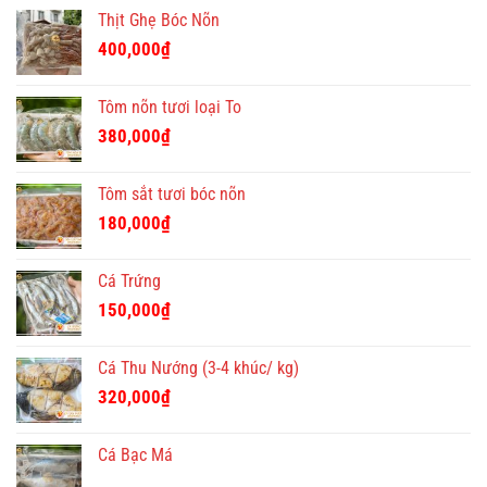
gốc
hiện
Thịt Ghẹ Bóc Nõn
là:
tại
400,000₫.
là:
400,000
₫
350,000₫.
Tôm nõn tươi loại To
380,000
₫
Tôm sắt tươi bóc nõn
180,000
₫
Cá Trứng
150,000
₫
Cá Thu Nướng (3-4 khúc/ kg)
320,000
₫
Cá Bạc Má