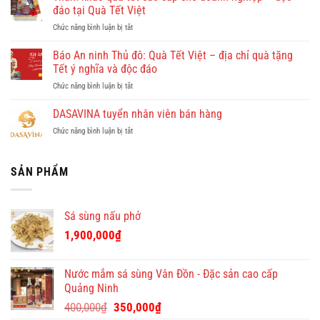
Hồng
khám
đáo tại Quà Tết Việt
Doan
phá
ở
Chức năng bình luận bị tắt
–
Quy
Tham
công
Nhơn
khảo
Báo An ninh Thủ đô: Quà Tết Việt – địa chỉ quà tặng
ty
cùng
quà
cho
Tết ý nghĩa và độc đáo
Dulichkhatvongviet.com
tết
thuê
–
ở
Chức năng bình luận bị tắt
cao
giúp
Báo
Báo
cấp
việc
Bình
An
DASAVINA tuyển nhân viên bán hàng
cho
theo
Định
ninh
doanh
giờ
Online
ở
Chức năng bình luận bị tắt
Thủ
nghiệp
ở
đưa
DASAVINA
đô:
–
chung
tin
tuyển
Quà
độc
cư
nhân
SẢN PHẨM
Tết
đáo
giá
viên
Việt
tại
tốt
bán
–
Quà
hàng
địa
Tết
Sá sùng nấu phở
chỉ
Việt
quà
1,900,000
₫
tặng
Tết
ý
Nước mắm sá sùng Vân Đồn - Đặc sản cao cấp
nghĩa
Quảng Ninh
và
Giá
Giá
độc
400,000
₫
350,000
₫
đáo