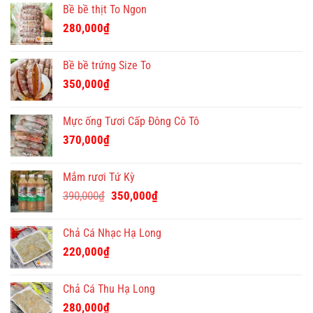
Bề bề thịt To Ngon
280,000
₫
Bề bề trứng Size To
350,000
₫
Mực ống Tươi Cấp Đông Cô Tô
370,000
₫
Mắm rươi Tứ Kỳ
Giá
Giá
390,000
₫
350,000
₫
gốc
hiện
là:
tại
Chả Cá Nhạc Hạ Long
390,000₫.
là:
220,000
₫
350,000₫.
Chả Cá Thu Hạ Long
280,000
₫