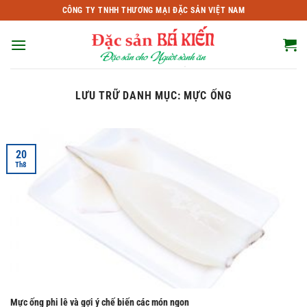
Bỏ
CÔNG TY TNHH THƯƠNG MẠI ĐẶC SẢN VIỆT NAM
qua
nội
dung
LƯU TRỮ DANH MỤC:
MỰC ỐNG
20
Th8
Mực ống phi lê và gợi ý chế biến các món ngon