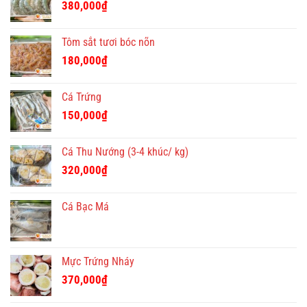
380,000
₫
Tôm sắt tươi bóc nõn
180,000
₫
Cá Trứng
150,000
₫
Cá Thu Nướng (3-4 khúc/ kg)
320,000
₫
Cá Bạc Má
Mực Trứng Nháy
370,000
₫