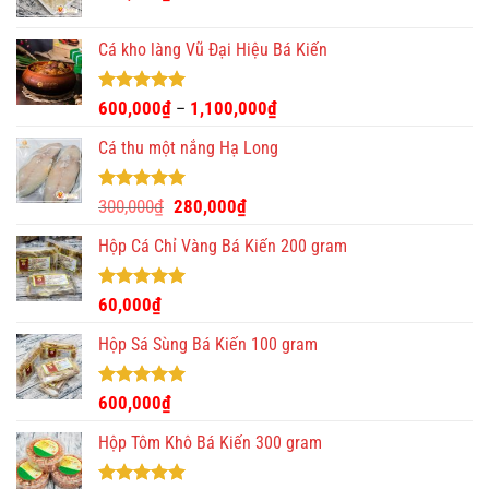
Cá kho làng Vũ Đại Hiệu Bá Kiến
Được xếp
600,000
₫
1,100,000
₫
–
hạng
4.93
5 sao
Cá thu một nắng Hạ Long
Được xếp
Giá
Giá
300,000
₫
280,000
₫
hạng
5.00
gốc
hiện
5 sao
Hộp Cá Chỉ Vàng Bá Kiến 200 gram
là:
tại
300,000₫.
là:
280,000₫.
Được xếp
60,000
₫
hạng
5.00
5 sao
Hộp Sá Sùng Bá Kiến 100 gram
Được xếp
600,000
₫
hạng
5.00
5 sao
Hộp Tôm Khô Bá Kiến 300 gram