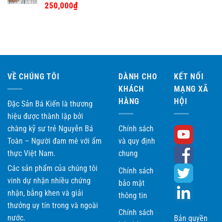
Được xếp
250,000
₫
hạng
5.00
5 sao
VỀ CHÚNG TÔI
DÀNH CHO
KẾT NỐI
KHÁCH
MẠNG XÃ
HÀNG
HỘI
Đặc Sản Bá Kiến là thương
hiệu được thành lập bởi
chàng kỹ sư trẻ Nguyễn Bá
Chính sách
Toàn – Người đam mê với ẩm
và quy định
thực Việt Nam.
chung
Các sản phẩm của chúng tôi
Chính sách
vinh dự nhận nhiều chứng
bảo mật
nhận, bằng khen và giải
thông tin
thưởng uy tín trong và ngoài
Chính sách
nước.
Bản quyền