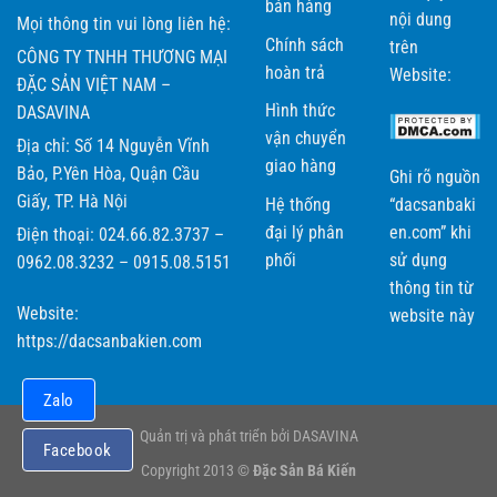
bán hàng
nội dung
Mọi thông tin vui lòng liên hệ:
Chính sách
trên
CÔNG TY TNHH THƯƠNG MẠI
hoàn trả
Website:
ĐẶC SẢN VIỆT NAM –
Hình thức
DASAVINA
vận chuyển
Địa chỉ: Số 14 Nguyễn Vĩnh
giao hàng
Bảo, P.Yên Hòa, Quận Cầu
Ghi rõ nguồn
Giấy, TP. Hà Nội
Hệ thống
“dacsanbaki
đại lý phân
en.com” khi
Điện thoại: 024.66.82.3737 –
phối
sử dụng
0962.08.3232 – 0915.08.5151
thông tin từ
Website:
website này
https://dacsanbakien.com
Zalo
Quản trị và phát triển bởi DASAVINA
Facebook
Copyright 2013 ©
Đặc Sản Bá Kiến