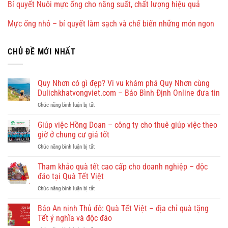
Bí quyết Nuôi mực ống cho năng suất, chất lượng hiệu quả
Mực ống nhỏ – bí quyết làm sạch và chế biến những món ngon
CHỦ ĐỀ MỚI NHẤT
Quy Nhơn có gì đẹp? Vi vu khám phá Quy Nhơn cùng
Dulichkhatvongviet.com – Báo Bình Định Online đưa tin
ở
Chức năng bình luận bị tắt
Quy
Nhơn
Giúp việc Hồng Doan – công ty cho thuê giúp việc theo
có
giờ ở chung cư giá tốt
gì
ở
Chức năng bình luận bị tắt
đẹp?
Giúp
Vi
việc
Tham khảo quà tết cao cấp cho doanh nghiệp – độc
vu
Hồng
khám
đáo tại Quà Tết Việt
Doan
phá
ở
Chức năng bình luận bị tắt
–
Quy
Tham
công
Nhơn
khảo
Báo An ninh Thủ đô: Quà Tết Việt – địa chỉ quà tặng
ty
cùng
quà
cho
Tết ý nghĩa và độc đáo
Dulichkhatvongviet.com
tết
thuê
–