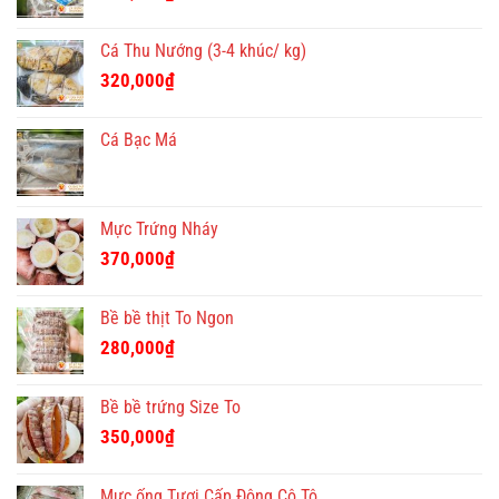
Cá Thu Nướng (3-4 khúc/ kg)
320,000
₫
Cá Bạc Má
Mực Trứng Nháy
370,000
₫
Bề bề thịt To Ngon
280,000
₫
Bề bề trứng Size To
350,000
₫
Mực ống Tươi Cấp Đông Cô Tô