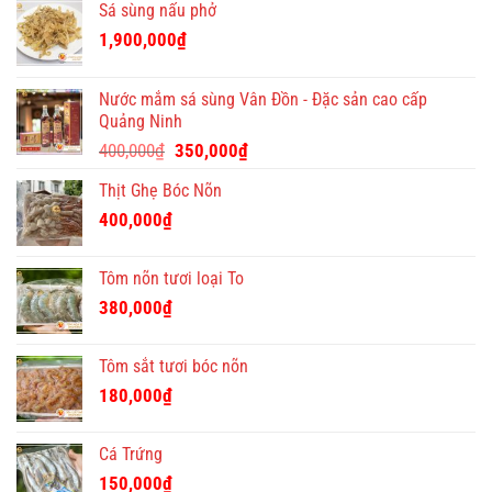
Sá sùng nấu phở
chỉ
Việt
quà
1,900,000
₫
tặng
Tết
ý
Nước mắm sá sùng Vân Đồn - Đặc sản cao cấp
nghĩa
Quảng Ninh
và
Giá
Giá
độc
400,000
₫
350,000
₫
đáo
gốc
hiện
Thịt Ghẹ Bóc Nõn
là:
tại
400,000₫.
là:
400,000
₫
350,000₫.
Tôm nõn tươi loại To
380,000
₫
Tôm sắt tươi bóc nõn
180,000
₫
Cá Trứng
150,000
₫