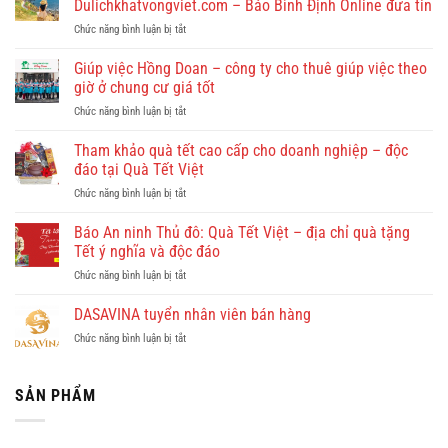
Dulichkhatvongviet.com – Báo Bình Định Online đưa tin
ở
Chức năng bình luận bị tắt
Quy
Nhơn
Giúp việc Hồng Doan – công ty cho thuê giúp việc theo
có
giờ ở chung cư giá tốt
gì
ở
Chức năng bình luận bị tắt
đẹp?
Giúp
Vi
việc
Tham khảo quà tết cao cấp cho doanh nghiệp – độc
vu
Hồng
khám
đáo tại Quà Tết Việt
Doan
phá
ở
Chức năng bình luận bị tắt
–
Quy
Tham
công
Nhơn
khảo
Báo An ninh Thủ đô: Quà Tết Việt – địa chỉ quà tặng
ty
cùng
quà
cho
Tết ý nghĩa và độc đáo
Dulichkhatvongviet.com
tết
thuê
–
ở
Chức năng bình luận bị tắt
cao
giúp
Báo
Báo
cấp
việc
Bình
An
DASAVINA tuyển nhân viên bán hàng
cho
theo
Định
ninh
doanh
giờ
Online
ở
Chức năng bình luận bị tắt
Thủ
nghiệp
ở
đưa
DASAVINA
đô:
–
chung
tin
tuyển
Quà
độc
cư
nhân
SẢN PHẨM
Tết
đáo
giá
viên
Việt
tại
tốt
bán
–
Quà
hàng
địa
Tết