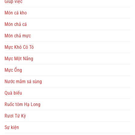
Giúp việc
Món cá kho
Món chả cá
Món chả mực
Mực Khô Cô Tô
Mực Một Nắng
Mực Ống
Nước mắm sá sùng
Quà biếu
Ruốc tôm Hạ Long
Rươi Tứ Kỳ
Sự kiện