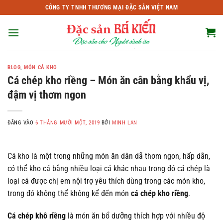
Bỏ
CÔNG TY TNHH THƯƠNG MẠI ĐẶC SẢN VIỆT NAM
qua
nội
dung
BLOG
,
MÓN CÁ KHO
Cá chép kho riềng – Món ăn cân bằng khẩu vị,
đậm vị thơm ngon
ĐĂNG VÀO
6 THÁNG MƯỜI MỘT, 2019
BỞI
MINH LAN
Cá kho là một trong những món ăn dân dã thơm ngon, hấp dẫn,
có thể kho cá bằng nhiều loại cá khác nhau trong đó cá chép là
loại cá được chị em nội trợ yêu thích dùng trong các món kho,
trong đó không thể không kể đến món
cá chép kho riềng
.
Cá chép khô riềng
là món ăn bổ dưỡng thích hợp với nhiều độ