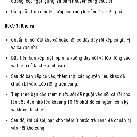
đường, bột ngọt, gừng, sả băm nhuyễn cùng chút ớt.
Dùng đũa trộn đều lên, ướp cá trong khoảng 15 – 20 phút.
Bước 3: Kho cá
Chuẩn bị nồi đất kho cá hoặc nồi có đáy dày rồi xếp cá gia vị
và cá vào nồi.
Đầu tiên bạn xếp một lớp mía xuống đáy nồi và lớp riềng vào
và thêm cả lá chè xanh vào.
Sau đó bạn xếp cá vào, thêm thịt, các nguyên liệu khác đã
chuẩn bị vào. Lớp riềng trên cùng.
Tiếp theo bạn cho thêm nước sôi để nguội vào nồi cá rồi cho
lên bếp đun nhỏ lửa khoảng 10-15 phút để cá ngấm, chín kỹ
và không bị cháy.
Sau đó, khi cá sôi, bạn cho thêm ít nước trà xanh đã chuẩn bị
vào nồi kho cùng.