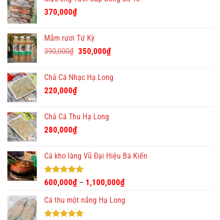
370,000
₫
Mắm rươi Tứ Kỳ
Giá
Giá
390,000
₫
350,000
₫
gốc
hiện
là:
tại
Chả Cá Nhạc Hạ Long
390,000₫.
là:
220,000
₫
350,000₫.
Chả Cá Thu Hạ Long
280,000
₫
Cá kho làng Vũ Đại Hiệu Bá Kiến
Được xếp
600,000
₫
1,100,000
₫
–
hạng
4.93
5 sao
Cá thu một nắng Hạ Long