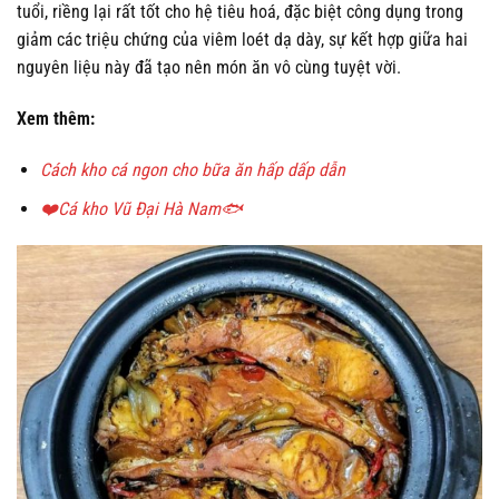
tuổi, riềng lại rất tốt cho hệ tiêu hoá, đặc biệt công dụng trong
giảm các triệu chứng của viêm loét dạ dày, sự kết hợp giữa hai
nguyên liệu này đã tạo nên món ăn vô cùng tuyệt vời.
Xem thêm:
Cách kho cá ngon cho bữa ăn hấp dấp dẫn
❤️Cá kho Vũ Đại Hà Nam🐟