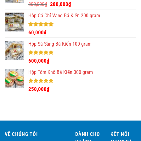
Được xếp
Giá
Giá
300,000
₫
280,000
₫
hạng
5.00
gốc
hiện
5 sao
Hộp Cá Chỉ Vàng Bá Kiến 200 gram
là:
tại
300,000₫.
là:
280,000₫.
Được xếp
60,000
₫
hạng
5.00
5 sao
Hộp Sá Sùng Bá Kiến 100 gram
Được xếp
600,000
₫
hạng
5.00
5 sao
Hộp Tôm Khô Bá Kiến 300 gram
Được xếp
250,000
₫
hạng
5.00
5 sao
VỀ CHÚNG TÔI
DÀNH CHO
KẾT NỐI