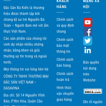
KHÁCH
MẠNG XÃ
HÀNG
HỘI
Đặc Sản Bá Kiến là thương
hiệu được thành lập bởi
chàng kỹ sư trẻ Nguyễn Bá
Chính sách
Toàn – Người đam mê với ẩm
và quy định
thực Việt Nam.
chung
Các sản phẩm của chúng tôi
Chính sách
vinh dự nhận nhiều chứng
bảo mật
nhận, bằng khen và giải
thông tin
thưởng uy tín trong và ngoài
Chính sách
nước.
Bản quyền
bán hàng
nội dung
Mọi thông tin vui lòng liên hệ:
Chính sách
trên
CÔNG TY TNHH THƯƠNG MẠI
hoàn trả
Website:
ĐẶC SẢN VIỆT NAM –
Hình thức
DASAVINA
vận chuyển
Địa chỉ: Số 14 Nguyễn Vĩnh
giao hàng
Bảo, P.Yên Hòa, Quận Cầu
Ghi rõ nguồn