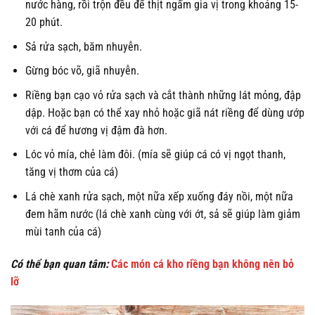
nước hàng, rồi trộn đều để thịt ngấm gia vị trong khoảng 15-
20 phút.
Sả rửa sạch, băm nhuyễn.
Gừng bóc võ, giã nhuyễn.
Riềng bạn cạo vỏ rửa sạch và cắt thành những lát mỏng, đập
dập. Hoặc bạn có thể xay nhỏ hoặc giã nát riềng để dùng ướp
với cá để hương vị đậm đà hơn.
Lóc vỏ mía, chẻ làm đôi. (mía sẽ giúp cá có vị ngọt thanh,
tăng vị thơm của cá)
Lá chè xanh rửa sạch, một nữa xếp xuống đáy nồi, một nữa
đem hãm nước (lá chè xanh cùng với ớt, sả sẽ giúp làm giảm
mùi tanh của cá)
Có thể bạn quan tâm:
Các món cá kho riềng bạn không nên bỏ
lỡ