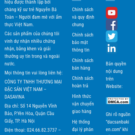
hiệu được thành lập bởi
chàng kỹ sư trẻ Nguyễn Bá
Chính sách
Toàn – Người đam mê với ẩm
và quy định
thực Việt Nam.
chung
Các sản phẩm của chúng tôi
Chính sách
vinh dự nhận nhiều chứng
bảo mật
nhận, bằng khen và giải
thông tin
thưởng uy tín trong và ngoài
Chính sách
nước.
Bản quyền
bán hàng
nội dung
Mọi thông tin vui lòng liên hệ:
Chính sách
trên
CÔNG TY TNHH THƯƠNG MẠI
hoàn trả
Website:
ĐẶC SẢN VIỆT NAM –
Hình thức
DASAVINA
vận chuyển
Địa chỉ: Số 14 Nguyễn Vĩnh
giao hàng
Bảo, P.Yên Hòa, Quận Cầu
Ghi rõ nguồn
Giấy, TP. Hà Nội
Hệ thống
“dacsanbaki
đại lý phân
en.com” khi
Điện thoại: 024.66.82.3737 –