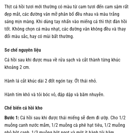
Thịt cá hồi tươi mới thường có màu từ cam tươi đến cam sậm rất
đẹp mắt, các đường vân mỡ phân bố đều nhau và màu trắng
sáng mịn màng. Khi dùng tay nhấn vào miếng cá thì thịt đàn hồi
tốt. Không chọn cá màu nhạt, các đường vân không đều và thay
đổi màu sắc, hay có mùi bất thường.
Sơ chế nguyên liệu
Cá hồi sau khi được mua về rửa sạch và cắt thành từng khúc
khoảng 2 cm.
Hành lá cắt khúc dài 2 đốt ngón tay. Ớt thái nhỏ.
Hành tím khô và tỏi bóc vỏ, đập dập và băm nhuyễn.
Chế biến cá hồi kho
Bước 1:
Cá hồi sau khi được thái miếng sẽ đem đi ướp. Cho 1/2
muỗng canh nước mắm, 1/2 muỗng cà phê hạt tiêu, 1/2 muỗng
nhỏ bột canh, 1/3 muỗng bột ngọt và một ít hành tỏi băm