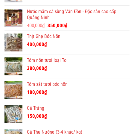
Tết
ý
Nước mắm sá sùng Vân Đồn - Đặc sản cao cấp
nghĩa
Quảng Ninh
và
Giá
Giá
độc
400,000
₫
350,000
₫
đáo
gốc
hiện
Thịt Ghẹ Bóc Nõn
là:
tại
400,000₫.
là:
400,000
₫
350,000₫.
Tôm nõn tươi loại To
380,000
₫
Tôm sắt tươi bóc nõn
180,000
₫
Cá Trứng
150,000
₫
Cá Thu Nướng (3-4 khúc/ kg)