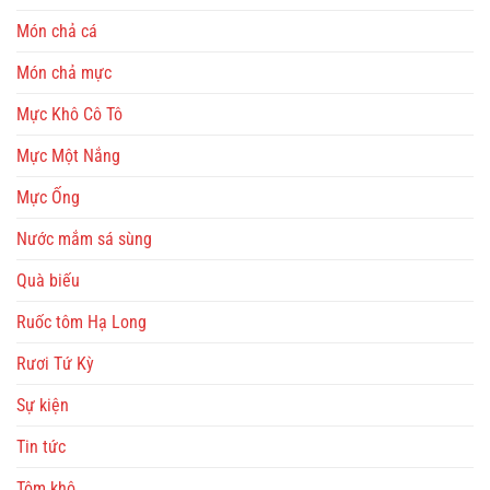
Món chả cá
Món chả mực
Mực Khô Cô Tô
Mực Một Nắng
Mực Ống
Nước mắm sá sùng
Quà biếu
Ruốc tôm Hạ Long
Rươi Tứ Kỳ
Sự kiện
Tin tức
Tôm khô