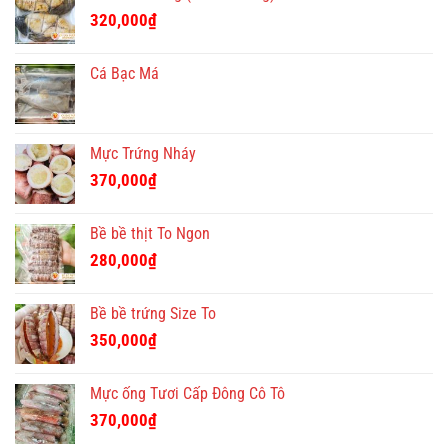
320,000
₫
Cá Bạc Má
Mực Trứng Nháy
370,000
₫
Bề bề thịt To Ngon
280,000
₫
Bề bề trứng Size To
350,000
₫
Mực ống Tươi Cấp Đông Cô Tô
370,000
₫