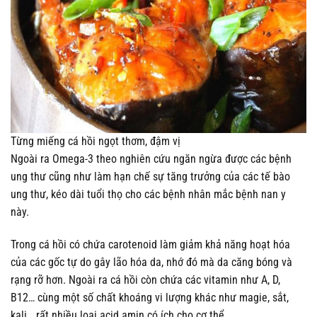
Từng miếng cá hồi ngọt thơm, đậm vị
Ngoài ra Omega-3 theo nghiên cứu ngăn ngừa được các bệnh
ung thư cũng như làm hạn chế sự tăng trưởng của các tế bào
ung thư, kéo dài tuổi thọ cho các bệnh nhân mắc bệnh nan y
này.
Trong cá hồi có chứa carotenoid làm giảm khả năng hoạt hóa
của các gốc tự do gây lão hóa da, nhớ đó mà da căng bóng và
rạng rỡ hơn. Ngoài ra cá hồi còn chứa các vitamin như A, D,
B12… cùng một số chất khoáng vi lượng khác như magie, sắt,
kali… rất nhiều loại acid amin có ích cho cơ thể.