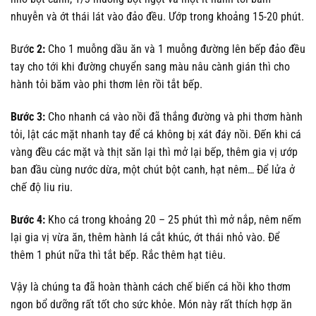
nhuyễn và ớt thái lát vào đảo đều. Ướp trong khoảng 15-20 phút.
Bướ
c 2:
Cho 1 muỗng dầu ăn và 1 muỗng đường lên bếp đảo đều
tay cho tới khi đường chuyển sang màu nâu cành gián thì cho
hành tỏi băm vào phi thơm lên rồi tắt bếp.
Bước 3:
Cho nhanh cá vào nồi đã thắng đường và phi thơm hành
tỏi, lật các mặt nhanh tay để cá không bị xát đáy nồi. Đến khi cá
vàng đều các mặt và thịt săn lại thì mở lại bếp, thêm gia vị ướp
ban đầu cùng nước dừa, một chút bột canh, hạt nêm… Để lửa ở
chế độ liu riu.
Bước 4:
Kho cá trong khoảng 20 – 25 phút thì mở nắp, nêm nếm
lại gia vị vừa ăn, thêm hành lá cắt khúc, ớt thái nhỏ vào. Để
thêm 1 phút nữa thì tắt bếp. Rắc thêm hạt tiêu.
Vậy là chúng ta đã hoàn thành cách chế biến cá hồi kho thơm
ngon bổ dưỡng rất tốt cho sức khỏe. Món này rất thích hợp ăn