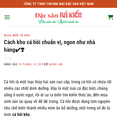
Bỏ
CÔNG TY TNHH THƯƠNG MẠI ĐẶC SẢN VIỆT NAM
qua
nội
dung
BLOG
,
MÓN CÁ KHO
Cách kho cá hồi chuẩn vị, ngon như nhà
hàng✔️❣️
ĐĂNG VÀO
18 THÁNG 10, 2019
BỞI
MINH LAN
Cá hồi là một loại thủy hải sản cao cấp, trong cá hồi có chứa rất
nhiều các chất dinh dưỡng. Đây là một loài cá đặc biệt, chúng
sống ở nước ngọt, rồi di cư ra biển tìm kiếm thức ăn, đến mùa
sinh sản lại quay về để đẻ trứng. Cá hồi được dùng làm nguyên
liệu chế biến thành nhiều món ăn bổ dưỡng, một trong số đó là
món
cá hồi kho
.