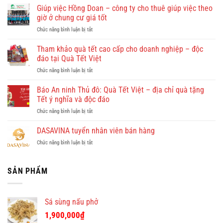
Nhơn
Giúp việc Hồng Doan – công ty cho thuê giúp việc theo
có
giờ ở chung cư giá tốt
gì
ở
Chức năng bình luận bị tắt
đẹp?
Giúp
Vi
việc
Tham khảo quà tết cao cấp cho doanh nghiệp – độc
vu
Hồng
khám
đáo tại Quà Tết Việt
Doan
phá
ở
Chức năng bình luận bị tắt
–
Quy
Tham
công
Nhơn
khảo
Báo An ninh Thủ đô: Quà Tết Việt – địa chỉ quà tặng
ty
cùng
quà
cho
Tết ý nghĩa và độc đáo
Dulichkhatvongviet.com
tết
thuê
–
ở
Chức năng bình luận bị tắt
cao
giúp
Báo
Báo
cấp
việc
Bình
An
DASAVINA tuyển nhân viên bán hàng
cho
theo
Định
ninh
doanh
giờ
Online
ở
Chức năng bình luận bị tắt
Thủ
nghiệp
ở
đưa
DASAVINA
đô:
–
chung
tin
tuyển
Quà
độc
cư
nhân
SẢN PHẨM
Tết
đáo
giá
viên
Việt
tại
tốt
bán
–
Quà
hàng
địa
Tết
Sá sùng nấu phở
chỉ
Việt
quà
1,900,000
₫
tặng