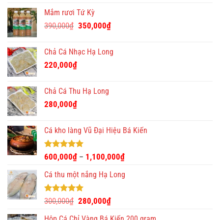
Mắm rươi Tứ Kỳ
Giá
Giá
390,000
₫
350,000
₫
gốc
hiện
là:
tại
Chả Cá Nhạc Hạ Long
390,000₫.
là:
220,000
₫
350,000₫.
Chả Cá Thu Hạ Long
280,000
₫
Cá kho làng Vũ Đại Hiệu Bá Kiến
Được xếp
600,000
₫
1,100,000
₫
–
hạng
4.93
5 sao
Cá thu một nắng Hạ Long
Được xếp
Giá
Giá
300,000
₫
280,000
₫
hạng
5.00
gốc
hiện
5 sao
Hộp Cá Chỉ Vàng Bá Kiến 200 gram