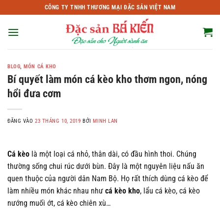
Bỏ
CÔNG TY TNHH THƯƠNG MẠI ĐẶC SẢN VIỆT NAM
qua
nội
dung
BLOG
,
MÓN CÁ KHO
Bí quyết làm món cá kèo kho thơm ngon, nóng
hổi đưa cơm
ĐĂNG VÀO
23 THÁNG 10, 2019
BỞI
MINH LAN
Cá kèo
là một loại cá nhỏ, thân dài, có đầu hình thoi. Chúng
thường sống chui rúc dưới bùn. Đây là một nguyên liệu nấu ăn
quen thuộc của người dân Nam Bộ. Họ rất thích dùng cá kèo để
làm nhiều món khác nhau như
cá kèo kho
, lẩu cá kèo, cá kèo
nướng muối ớt, cá kèo chiên xù…