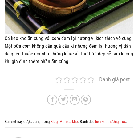
Cá kèo kho ăn cùng với cơm đem lại hương vị kích thích vô cùng
Một bữa cơm không cần quá cầu kì nhưng đem lại hương vị dân
dã quen thuộc gợi nhớ những kí ức ấu thơ tươi đẹp sẽ làm không
khí gia đình thêm phần ấm cúng.
Đánh giá post
Bài viết này được đăng trong
Blog
,
Món cá kho
. Đánh dấu
liên kết thường trực
.