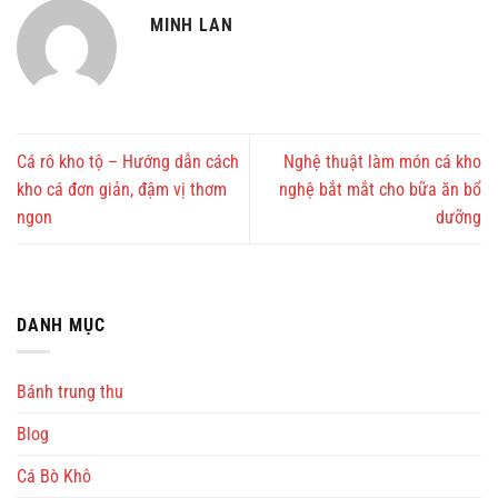
MINH LAN
Cá rô kho tộ – Hướng dẫn cách
Nghệ thuật làm món cá kho
kho cá đơn giản, đậm vị thơm
nghệ bắt mắt cho bữa ăn bổ
ngon
dưỡng
DANH MỤC
Bánh trung thu
Blog
Cá Bò Khô