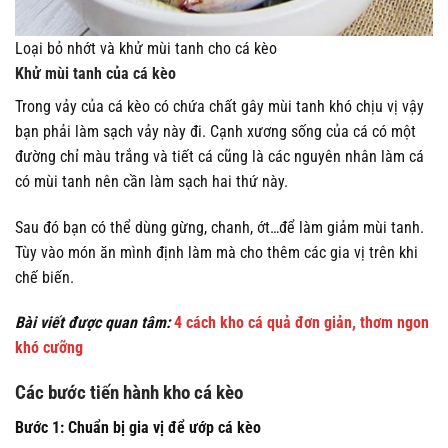
Loại bỏ nhớt và khử mùi tanh cho cá kèo
Khử mùi tanh của cá kèo
Trong vảy của cá kèo có chứa chất gây mùi tanh khó chịu vị vậy
bạn phải làm sạch vảy này đi. Cạnh xương sống của cá có một
đường chỉ màu trắng và tiết cá cũng là các nguyên nhân làm cá
có mùi tanh nên cần làm sạch hai thứ này.
Sau đó bạn có thể dùng gừng, chanh, ớt…để làm giảm mùi tanh.
Tùy vào món ăn mình định làm mà cho thêm các gia vị trên khi
chế biến.
Bài viết được quan tâm:
4 cách kho cá quả đơn giản, thơm ngon
khó cưỡng
Các bước tiến hành kho cá kèo
Bước 1: Chuẩn bị gia vị để ướp cá kèo