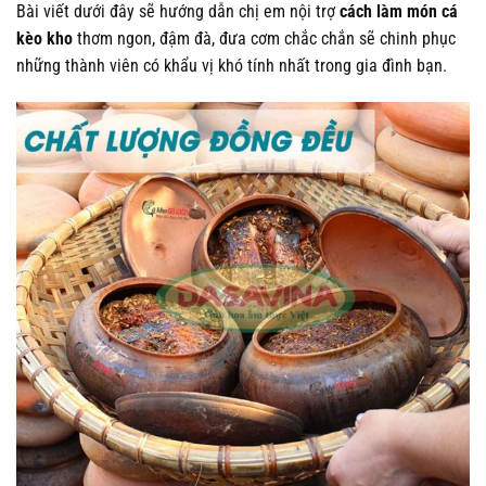
Bài viết dưới đây sẽ hướng dẫn chị em nội trợ
cách làm món cá
kèo kho
thơm ngon, đậm đà, đưa cơm chắc chắn sẽ chinh phục
những thành viên có khẩu vị khó tính nhất trong gia đình bạn.