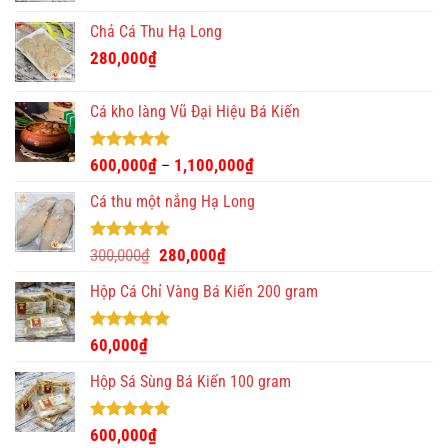
Chả Cá Thu Hạ Long
280,000
₫
Cá kho làng Vũ Đại Hiệu Bá Kiến
Được xếp
600,000
₫
1,100,000
₫
–
hạng
4.93
5 sao
Cá thu một nắng Hạ Long
Được xếp
Giá
Giá
300,000
₫
280,000
₫
hạng
5.00
gốc
hiện
5 sao
Hộp Cá Chỉ Vàng Bá Kiến 200 gram
là:
tại
300,000₫.
là:
280,000₫.
Được xếp
60,000
₫
hạng
5.00
5 sao
Hộp Sá Sùng Bá Kiến 100 gram
Được xếp
600,000
₫