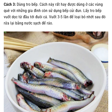
Cách 3:
Dùng tro bếp. Cách này rất hay được dùng ở các vùng
quê với những gia đình còn sử dụng bếp củi đun. Lấy tro bếp
vuốt dọc từ đầu tới đuôi cá. Vuốt 3-5 lần để loại bỏ nhớt sau đó
rửa lại bằng nước sạch để ráo.