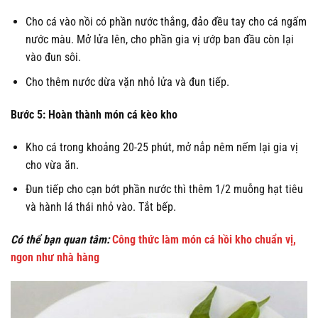
Cho cá vào nồi có phần nước thắng, đảo đều tay cho cá ngấm
nước màu. Mở lửa lên, cho phần gia vị ướp ban đầu còn lại
vào đun sôi.
Cho thêm nước dừa vặn nhỏ lửa và đun tiếp.
Bước 5: Hoàn thành món cá kèo kho
Kho cá trong khoảng 20-25 phút, mở nắp nêm nếm lại gia vị
cho vừa ăn.
Đun tiếp cho cạn bớt phần nước thì thêm 1/2 muỗng hạt tiêu
và hành lá thái nhỏ vào. Tắt bếp.
Có thể bạn quan tâm:
Công thức làm món cá hồi kho chuẩn vị,
ngon như nhà hàng