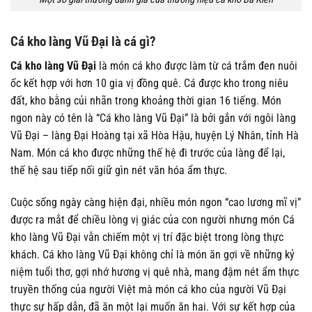
Cá kho làng Vũ Đại là cá gì?
Cá kho làng Vũ Đại
là món cá kho được làm từ cá trắm đen nuôi
ốc kết hợp với hơn 10 gia vị đồng quê. Cá được kho trong niêu
đất, kho bằng củi nhãn trong khoảng thời gian 16 tiếng. Món
ngon này có tên là “Cá kho làng Vũ Đại” là bởi gắn với ngôi làng
Vũ Đại – làng Đại Hoàng tại xã Hòa Hậu, huyện Lý Nhân, tỉnh Hà
Nam. Món cá kho được những thế hệ đi trước của làng để lại,
thế hệ sau tiếp nối giữ gìn nét văn hóa ẩm thực.
Cuộc sống ngày càng hiện đại, nhiều món ngon “cao lương mĩ vị”
được ra mắt để chiều lòng vị giác của con người nhưng món Cá
kho làng Vũ Đại vẫn chiếm một vị trí đặc biệt trong lòng thực
khách. Cá kho làng Vũ Đại không chỉ là món ăn gợi về những kỷ
niệm tuổi thơ, gợi nhớ hương vị quê nhà, mang đậm nét ẩm thực
truyền thống của người Việt mà món cá kho của người Vũ Đại
thực sự hấp dẫn, đã ăn một lại muốn ăn hai. Với sự kết hợp của