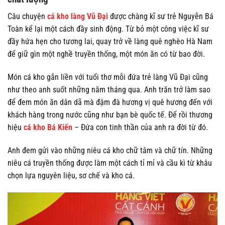
Câu chuyện
cá kho làng Vũ Đại
được chàng kĩ sư trẻ Nguyễn Bá
Toàn kể lại một cách đầy sinh động. Từ bỏ một công việc kĩ sư
đầy hứa hẹn cho tương lai, quay trở về làng quê nghèo Hà Nam
để giữ gìn một nghề truyền thống, một món ăn có từ bao đời.
Món cá kho gắn liền với tuổi thơ mỗi đứa trẻ làng Vũ Đại cũng
như theo anh suốt những năm tháng qua. Anh trăn trở làm sao
để đem món ăn dân dã mà đậm đà hương vị quê hương đến với
khách hàng trong nước cũng như bạn bè quốc tế. Để rồi thương
hiệu
cá kho Bá Kiến
– Đứa con tinh thần của anh ra đời từ đó.
Anh đem gửi vào những niêu cá kho chữ tâm và chữ tín. Những
niêu cá truyền thống được làm một cách tỉ mỉ và cầu kì từ khâu
chọn lựa nguyên liệu, sơ chế và kho cá.