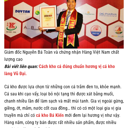
Giám đốc Nguyễn Bá Toàn và chứng nhận Hàng Việt Nam chất
lượng cao
Bài viết liên quan:
Cách kho cá đúng chuẩn hương vị cá kho
làng Vũ Đại.
Cá kho được lựa chọn từ những con cá trắm đen to, khỏe mạnh.
Cá sau khi cạo vẩy, loại bỏ nội tạng thì được xát bằng muối,
chanh nhiều lần để làm sạch và mất mùi tanh. Gia vị ngoài gừng,
giềng, ớt, mắm, nước cốt cua đồng… thì có có một loại gia vị gia
truyền mà chỉ có
cá kho Bá Kiến
mới đem lại hương vị như vậy.
Hàng năm, công ty bán được rất nhiều sản phẩm, được nhiều