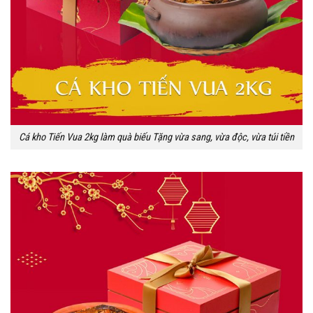
Cá kho Tiến Vua 2kg làm quà biếu Tặng vừa sang, vừa độc, vừa túi tiền