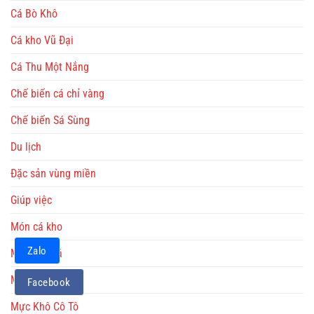
Cá Bò Khô
Cá kho Vũ Đại
Cá Thu Một Nắng
Chế biến cá chỉ vàng
Chế biến Sá Sùng
Du lịch
Đặc sản vùng miền
Giúp việc
Món cá kho
Zalo
Món chả cá
Món chả mực
Facebook
Mực Khô Cô Tô