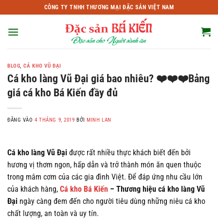
Bỏ
CÔNG TY TNHH THƯƠNG MẠI ĐẶC SẢN VIỆT NAM
qua
nội
dung
BLOG
,
CÁ KHO VŨ ĐẠI
Cá kho làng Vũ Đại giá bao nhiêu? ❤️❤️❤️Bảng
giá cá kho Bá Kiến đầy đủ
ĐĂNG VÀO
4 THÁNG 9, 2019
BỞI
MINH LAN
Cá kho làng Vũ Đại
được rất nhiều thực khách biết đến bởi
hương vị thơm ngon, hấp dẫn và trở thành món ăn quen thuộc
trong mâm cơm của các gia đình Việt. Để đáp ứng nhu cầu lớn
của khách hàng,
Cá kho Bá Kiến
– Thương hiệu cá kho làng Vũ
Đại
ngày càng đem đến cho người tiêu dùng những niêu cá kho
chất lượng, an toàn và uy tín.