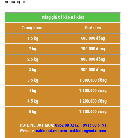
nó càng lớn.
Bảng giá Cá kho Bá Kiến
Trọng lượng
Giá/ niêu
1.5 kg
600.000 đồng
2 kg
700.000 đồng
2.5 kg
800.000 đồng
3 kg
900.000 đồng
3.5 kg
1.000.000 đồng
4 kg
1.100.000 đồng
4.5 kg
1.200.000 đồng
5 kg
1.300.000 đồng
HOTLINE ĐẶT MUA:
0962 08 3232 – 0915 08 5151
Website:
cakhobakien.com ; cakholangvudai.com