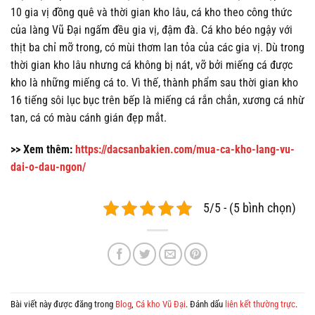
10 gia vị đồng quê và thời gian kho lâu, cá kho theo công thức
của làng Vũ Đại ngấm đều gia vị, đậm đà. Cá kho béo ngậy với
thịt ba chỉ mỡ trong, có mùi thơm lan tỏa của các gia vị. Dù trong
thời gian kho lâu nhưng cá không bị nát, vỡ bởi miếng cá được
kho là những miếng cá to. Vì thế, thành phẩm sau thời gian kho
16 tiếng sôi lục bục trên bếp là miếng cá rắn chắn, xương cá nhừ
tan, cá có màu cánh gián đẹp mắt.
>> Xem thêm:
https://dacsanbakien.com/mua-ca-kho-lang-vu-
dai-o-dau-ngon/
5/5 - (5 bình chọn)
Bài viết này được đăng trong
Blog
,
Cá kho Vũ Đại
. Đánh dấu
liên kết thường trực
.