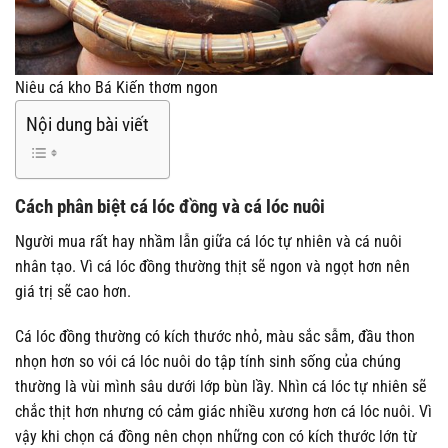
Niêu cá kho Bá Kiến thơm ngon
Nội dung bài viết
Cách phân biệt cá lóc đồng và cá lóc nuôi
Người mua rất hay nhầm lẫn giữa cá lóc tự nhiên và cá nuôi
nhân tạo. Vì cá lóc đồng thường thịt sẽ ngon và ngọt hơn nên
giá trị sẽ cao hơn.
Cá lóc đồng thường có kích thước nhỏ, màu sắc sẫm, đầu thon
nhọn hơn so vói cá lóc nuôi do tập tính sinh sống của chúng
thường là vùi mình sâu dưới lớp bùn lầy. Nhìn cá lóc tự nhiên sẽ
chắc thịt hơn nhưng có cảm giác nhiều xương hơn cá lóc nuôi. Vì
vậy khi chọn cá đồng nên chọn những con có kích thước lớn từ