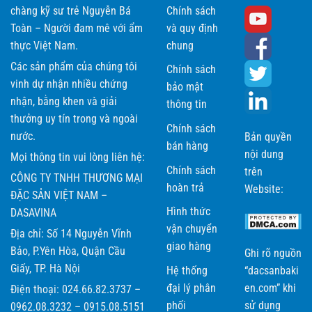
chàng kỹ sư trẻ Nguyễn Bá
Chính sách
Toàn – Người đam mê với ẩm
và quy định
thực Việt Nam.
chung
Các sản phẩm của chúng tôi
Chính sách
vinh dự nhận nhiều chứng
bảo mật
nhận, bằng khen và giải
thông tin
thưởng uy tín trong và ngoài
Chính sách
nước.
Bản quyền
bán hàng
nội dung
Mọi thông tin vui lòng liên hệ:
Chính sách
trên
CÔNG TY TNHH THƯƠNG MẠI
hoàn trả
Website:
ĐẶC SẢN VIỆT NAM –
Hình thức
DASAVINA
vận chuyển
Địa chỉ: Số 14 Nguyễn Vĩnh
giao hàng
Bảo, P.Yên Hòa, Quận Cầu
Ghi rõ nguồn
Giấy, TP. Hà Nội
Hệ thống
“dacsanbaki
đại lý phân
en.com” khi
Điện thoại: 024.66.82.3737 –
phối
sử dụng
0962.08.3232 – 0915.08.5151