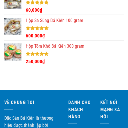
300,000₫.
là:
280,000₫.
Được xếp
60,000
₫
hạng
5.00
5 sao
Hộp Sá Sùng Bá Kiến 100 gram
Được xếp
600,000
₫
hạng
5.00
5 sao
Hộp Tôm Khô Bá Kiến 300 gram
Được xếp
250,000
₫
hạng
5.00
5 sao
VỀ CHÚNG TÔI
DÀNH CHO
KẾT NỐI
KHÁCH
MẠNG XÃ
HÀNG
HỘI
Đặc Sản Bá Kiến là thương
hiệu được thành lập bởi