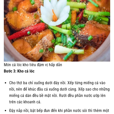
Món cá lóc kho tiêu đậm vị hấp dẫn
Bước 3: Kho cá lóc
Cho thịt ba chỉ xuống dưới đáy nồi. Xếp từng miếng cá vào
nồi, nên để khúc đầu cá xuống dưới cùng. Xếp sao cho những
miếng cá dàn đều bề mặt nồi. Rưới đều phần nước ướp lên
trên các khoanh cá.
Đậy nắp nồi, bật bếp đun đến khi phần nước sôi thì thêm một