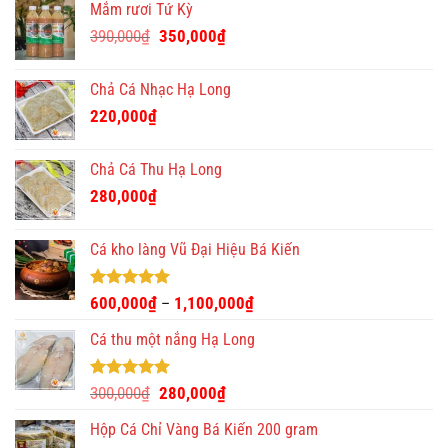
Mắm rươi Tứ Kỳ
Giá
Giá
390,000
₫
350,000
₫
gốc
hiện
là:
tại
Chả Cá Nhạc Hạ Long
390,000₫.
là:
220,000
₫
350,000₫.
Chả Cá Thu Hạ Long
280,000
₫
Cá kho làng Vũ Đại Hiệu Bá Kiến
Được xếp
600,000
₫
1,100,000
₫
–
hạng
4.93
5 sao
Cá thu một nắng Hạ Long
Được xếp
Giá
Giá
300,000
₫
280,000
₫
hạng
5.00
gốc
hiện
5 sao
Hộp Cá Chỉ Vàng Bá Kiến 200 gram
là:
tại