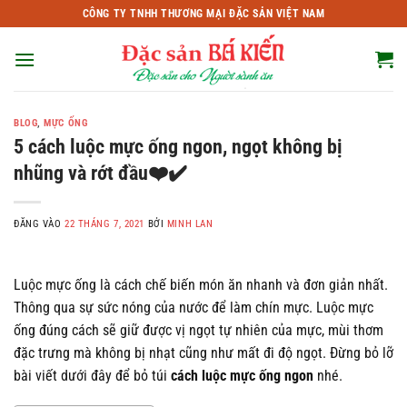
Bỏ
CÔNG TY TNHH THƯƠNG MẠI ĐẶC SẢN VIỆT NAM
qua
nội
dung
BLOG
,
MỰC ỐNG
5 cách luộc mực ống ngon, ngọt không bị
nhũng và rớt đầu❤️✔️
ĐĂNG VÀO
22 THÁNG 7, 2021
BỞI
MINH LAN
Luộc mực ống là cách chế biến món ăn nhanh và đơn giản nhất.
Thông qua sự sức nóng của nước để làm chín mực. Luộc mực
ống đúng cách sẽ giữ được vị ngọt tự nhiên của mực, mùi thơm
đặc trưng mà không bị nhạt cũng như mất đi độ ngọt. Đừng bỏ lỡ
bài viết dưới đây để bỏ túi
cách luộc mực ống ngon
nhé.