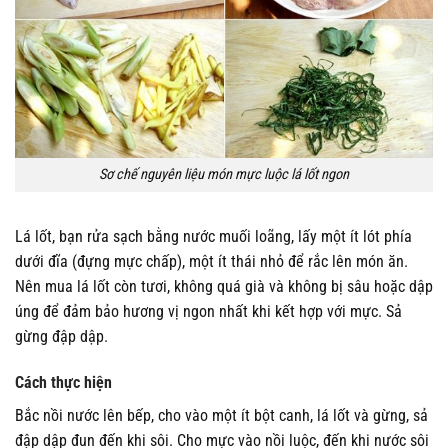
Sơ chế nguyên liệu món mực luộc lá lốt ngon
Lá lốt, bạn rửa sạch bằng nước muối loãng, lấy một ít lót phía
dưới đĩa (đựng mực chấp), một ít thái nhỏ để rắc lên món ăn.
Nên mua lá lốt còn tươi, không quá già và không bị sâu hoặc dập
úng để đảm bảo hương vị ngon nhất khi kết hợp với mực. Sả
gừng đập dập.
Cách thực hiện
Bắc nồi nước lên bếp, cho vào một ít bột canh, lá lốt và gừng, sả
đập dập đun đến khi sôi. Cho mực vào nồi luộc, đến khi nước sôi