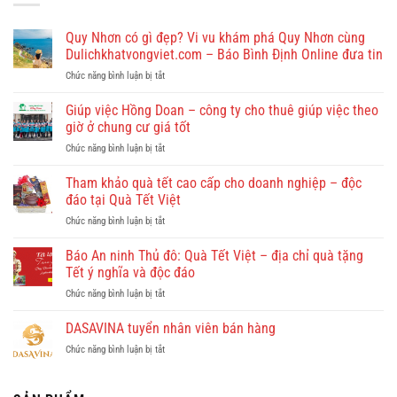
Quy Nhơn có gì đẹp? Vi vu khám phá Quy Nhơn cùng
Dulichkhatvongviet.com – Báo Bình Định Online đưa tin
ở
Chức năng bình luận bị tắt
Quy
Nhơn
Giúp việc Hồng Doan – công ty cho thuê giúp việc theo
có
giờ ở chung cư giá tốt
gì
ở
Chức năng bình luận bị tắt
đẹp?
Giúp
Vi
việc
Tham khảo quà tết cao cấp cho doanh nghiệp – độc
vu
Hồng
khám
đáo tại Quà Tết Việt
Doan
phá
ở
Chức năng bình luận bị tắt
–
Quy
Tham
công
Nhơn
khảo
Báo An ninh Thủ đô: Quà Tết Việt – địa chỉ quà tặng
ty
cùng
quà
cho
Tết ý nghĩa và độc đáo
Dulichkhatvongviet.com
tết
thuê
–
ở
Chức năng bình luận bị tắt
cao
giúp
Báo
Báo
cấp
việc
Bình
An
DASAVINA tuyển nhân viên bán hàng
cho
theo
Định
ninh
doanh
giờ
Online
ở
Chức năng bình luận bị tắt
Thủ
nghiệp
ở
đưa
DASAVINA
đô:
–
chung
tin
tuyển
Quà
độc
cư
nhân