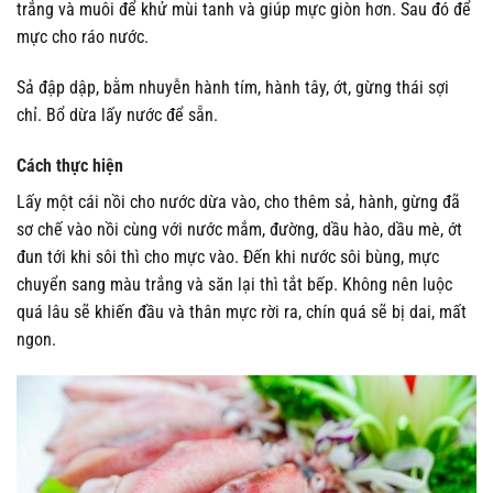
trắng và muôi để khử mùi tanh và giúp mực giòn hơn. Sau đó để
mực cho ráo nước.
Sả đập dập, bằm nhuyễn hành tím, hành tây, ớt, gừng thái sợi
chỉ. Bổ dừa lấy nước để sẵn.
Cách thực hiện
Lấy một cái nồi cho nước dừa vào, cho thêm sả, hành, gừng đã
sơ chế vào nồi cùng với nước mắm, đường, dầu hào, dầu mè, ớt
đun tới khi sôi thì cho mực vào. Đến khi nước sôi bùng, mực
chuyển sang màu trắng và săn lại thì tắt bếp. Không nên luộc
quá lâu sẽ khiến đầu và thân mực rời ra, chín quá sẽ bị dai, mất
ngon.