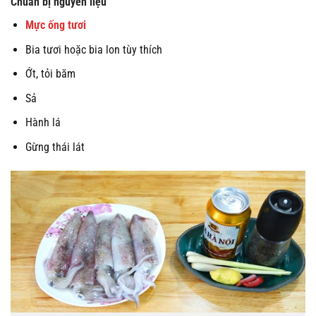
Chuẩn bị nguyên liệu
Mực ống tươi
Bia tươi hoặc bia lon tùy thích
Ớt, tỏi băm
Sả
Hành lá
Gừng thái lát