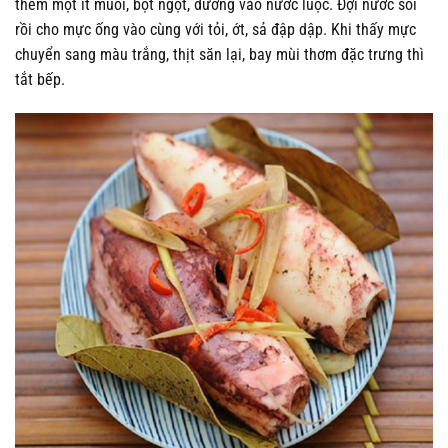
thêm một ít muối, bột ngọt, đường vào nước luộc. Đợi nước sôi
rồi cho mực ống vào cùng với tỏi, ớt, sả đập dập. Khi thấy mực
chuyển sang màu trắng, thịt săn lại, bay mùi thơm đặc trưng thì
tắt bếp.