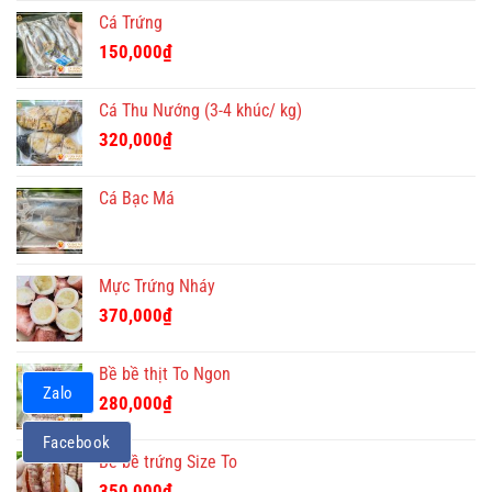
Cá Trứng
150,000
₫
Cá Thu Nướng (3-4 khúc/ kg)
320,000
₫
Cá Bạc Má
Mực Trứng Nháy
370,000
₫
Bề bề thịt To Ngon
Zalo
280,000
₫
Facebook
Bề bề trứng Size To
350,000
₫