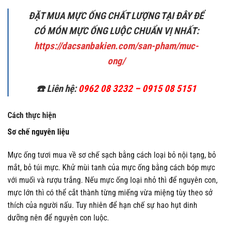
ĐẶT MUA MỰC ỐNG CHẤT LƯỢNG TẠI ĐÂY ĐỂ
CÓ MÓN MỰC ỐNG LUỘC CHUẨN VỊ NHẤT:
https://dacsanbakien.com/san-pham/muc-
ong/
☎️ Liên hệ:
0962 08 3232 – 0915 08 5151
Cách thực hiện
Sơ chế nguyên liệu
Mực ống tươi mua về sơ chế sạch bằng cách loại bỏ nội tạng, bỏ
mắt, bỏ túi mực. Khử mùi tanh của mực ống bằng cách bóp mực
với muối và rượu trắng. Nếu mực ống loại nhỏ thì để nguyên con,
mực lớn thì có thể cắt thành từng miếng vừa miệng tùy theo sở
thích của người nấu. Tuy nhiên để hạn chế sự hao hụt dinh
dưỡng nên để nguyên con luộc.