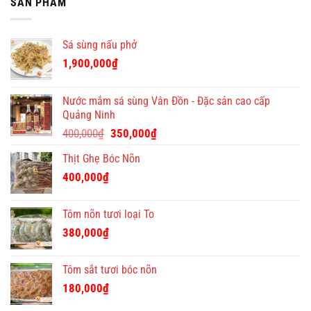
SẢN PHẨM
Tết
đáo
giá
viên
Việt
tại
tốt
bán
–
Quà
hàng
địa
Tết
Sá sùng nấu phở
chỉ
Việt
quà
1,900,000
₫
tặng
Tết
ý
Nước mắm sá sùng Vân Đồn - Đặc sản cao cấp
nghĩa
Quảng Ninh
và
Giá
Giá
độc
400,000
₫
350,000
₫
đáo
gốc
hiện
Thịt Ghẹ Bóc Nõn
là:
tại
400,000₫.
là:
400,000
₫
350,000₫.
Tôm nõn tươi loại To
380,000
₫
Tôm sắt tươi bóc nõn
180,000
₫