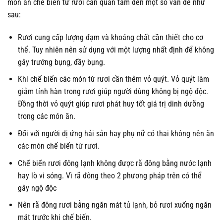
món ăn chế biến từ rươi cần quan tâm đến một số vấn đề như
sau:
Rươi cung cấp lượng đạm và khoáng chất cần thiết cho cơ
thể. Tuy nhiên nên sử dụng với một lượng nhất định để không
gây trướng bụng, đầy bụng.
Khi chế biến các món từ rươi cần thêm vỏ quýt. Vỏ quýt làm
giảm tính hàn trong rươi giúp người dùng không bị ngộ độc.
Đồng thời vỏ quýt giúp rươi phát huy tốt giá trị dinh dưỡng
trong các món ăn.
Đối với người dị ứng hải sản hay phụ nữ có thai không nên ăn
các món chế biến từ rươi.
Chế biến rươi đông lạnh không được rã đông bằng nước lạnh
hay lò vi sóng. Vì rã đông theo 2 phương pháp trên có thể
gây ngộ độc
Nên rã đông rươi bằng ngăn mát tủ lạnh, bỏ rươi xuống ngăn
mát trước khi chế biến.