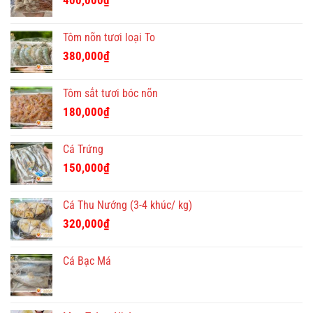
400,000
₫
350,000₫.
Tôm nõn tươi loại To
380,000
₫
Tôm sắt tươi bóc nõn
180,000
₫
Cá Trứng
150,000
₫
Cá Thu Nướng (3-4 khúc/ kg)
320,000
₫
Cá Bạc Má