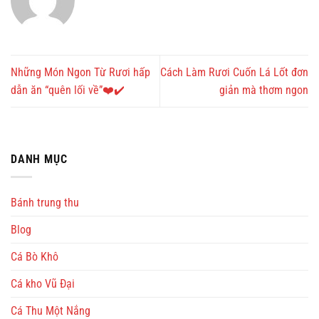
Những Món Ngon Từ Rươi hấp
Cách Làm Rươi Cuốn Lá Lốt đơn
dẫn ăn “quên lối về”❤️✔️
giản mà thơm ngon
DANH MỤC
Bánh trung thu
Blog
Cá Bò Khô
Cá kho Vũ Đại
Cá Thu Một Nắng