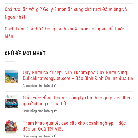
Chả rươi ăn với gì? Gợi ý 3 món ăn cùng chả rươi Đã miệng và
Ngon nhất
Cách Làm Chả Rươi Đông Lạnh với 4 bước đơn giản, dễ thực
hiện
CHỦ ĐỀ MỚI NHẤT
Quy Nhơn có gì đẹp? Vi vu khám phá Quy Nhơn cùng
Dulichkhatvongviet.com – Báo Bình Định Online đưa tin
ở
Chức năng bình luận bị tắt
Quy
Nhơn
Giúp việc Hồng Doan – công ty cho thuê giúp việc theo
có
giờ ở chung cư giá tốt
gì
ở
Chức năng bình luận bị tắt
đẹp?
Giúp
Vi
việc
Tham khảo quà tết cao cấp cho doanh nghiệp – độc
vu
Hồng
khám
đáo tại Quà Tết Việt
Doan
phá
ở
Chức năng bình luận bị tắt
–
Quy