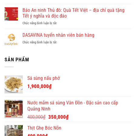
Tham
công
Nhơn
khảo
Báo An ninh Thủ đô: Quà Tết Việt – địa chỉ quà tặng
ty
cùng
quà
cho
Tết ý nghĩa và độc đáo
Dulichkhatvongviet.com
tết
thuê
–
ở
Chức năng bình luận bị tắt
cao
giúp
Báo
Báo
cấp
việc
Bình
An
DASAVINA tuyển nhân viên bán hàng
cho
theo
Định
ninh
doanh
giờ
Online
ở
Chức năng bình luận bị tắt
Thủ
nghiệp
ở
đưa
DASAVINA
đô:
–
chung
tin
tuyển
Quà
độc
cư
nhân
SẢN PHẨM
Tết
đáo
giá
viên
Việt
tại
tốt
bán
–
Quà
hàng
địa
Tết
Sá sùng nấu phở
chỉ
Việt
quà
1,900,000
₫
tặng
Tết
ý
Nước mắm sá sùng Vân Đồn - Đặc sản cao cấp
nghĩa
Quảng Ninh
và
Giá
Giá
độc
400,000
₫
350,000
₫
đáo
gốc
hiện
Thịt Ghẹ Bóc Nõn
là:
tại
400,000₫.
là: