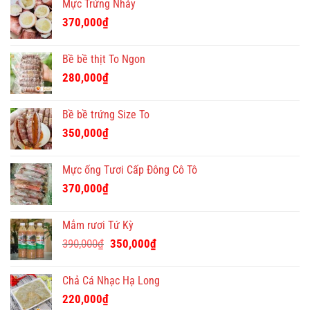
Mực Trứng Nháy
370,000
₫
Bề bề thịt To Ngon
280,000
₫
Bề bề trứng Size To
350,000
₫
Mực ống Tươi Cấp Đông Cô Tô
370,000
₫
Mắm rươi Tứ Kỳ
Giá
Giá
390,000
₫
350,000
₫
gốc
hiện
là:
tại
Chả Cá Nhạc Hạ Long
390,000₫.
là:
220,000
₫
350,000₫.