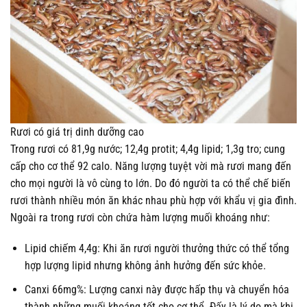
Rươi có giá trị dinh dưỡng cao
Trong rươi có 81,9g nước; 12,4g protit; 4,4g lipid; 1,3g tro; cung
cấp cho cơ thể 92 calo. Năng lượng tuyệt vời mà rươi mang đến
cho mọi người là vô cùng to lớn. Do đó người ta có thể chế biến
rươi thành nhiều món ăn khác nhau phù hợp với khẩu vị gia đình.
Ngoài ra trong rươi còn chứa hàm lượng muối khoáng như:
Lipid chiếm 4,4g: Khi ăn rươi người thưởng thức có thể tổng
hợp lượng lipid nhưng không ảnh hưởng đến sức khỏe.
Canxi 66mg%: Lượng canxi này được hấp thụ và chuyển hóa
thành những muối khoáng tốt cho cơ thể. Đấy là lý do mà khi