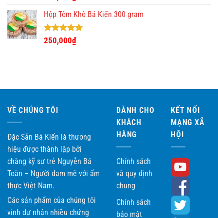
hạng
5.00
5 sao
Hộp Tôm Khô Bá Kiến 300 gram
Được xếp
250,000
₫
hạng
5.00
5 sao
VỀ CHÚNG TÔI
DÀNH CHO
KẾT NỐI
KHÁCH
MẠNG XÃ
HÀNG
HỘI
Đặc Sản Bá Kiến là thương
hiệu được thành lập bởi
chàng kỹ sư trẻ Nguyễn Bá
Chính sách
Toàn – Người đam mê với ẩm
và quy định
thực Việt Nam.
chung
Các sản phẩm của chúng tôi
Chính sách
vinh dự nhận nhiều chứng
bảo mật