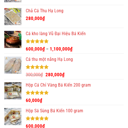
Chả Cá Thu Hạ Long
280,000
₫
Cá kho làng Vũ Đại Hiệu Bá Kiến
Được xếp
600,000
₫
1,100,000
₫
–
hạng
4.93
5 sao
Cá thu một nắng Hạ Long
Được xếp
Giá
Giá
300,000
₫
280,000
₫
hạng
5.00
gốc
hiện
5 sao
Hộp Cá Chỉ Vàng Bá Kiến 200 gram
là:
tại
300,000₫.
là:
280,000₫.
Được xếp
60,000
₫
hạng
5.00
5 sao
Hộp Sá Sùng Bá Kiến 100 gram
Được xếp
600,000
₫