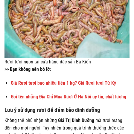
Rươi tươi ngon tại cửa hàng đặc sản Bá Kiến
>> Bạn không nên bỏ lỡ:
Giá Rươi tươi bao nhiêu tiền 1 kg? Giá Rươi tươi Tứ Kỳ
Gọi tên những Địa Chỉ Mua Rươi Ở Hà Nội uy tín, chất lượng
Lưu ý sử dụng rươi để đảm bảo dinh dưỡng
Không thể phủ nhận những
Giá Trị Dinh Dưỡng
mà rươi mang
đến cho mọi người. Tuy nhiên trong quá trình thưởng thức các