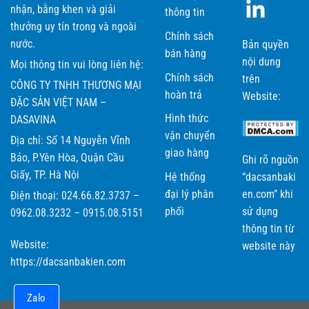
nhận, bằng khen và giải
thông tin
thưởng uy tín trong và ngoài
Chính sách
nước.
Bản quyền
bán hàng
nội dung
Mọi thông tin vui lòng liên hệ:
Chính sách
trên
CÔNG TY TNHH THƯƠNG MẠI
hoàn trả
Website:
ĐẶC SẢN VIỆT NAM –
Hình thức
DASAVINA
vận chuyển
Địa chỉ: Số 14 Nguyễn Vĩnh
giao hàng
Bảo, P.Yên Hòa, Quận Cầu
Ghi rõ nguồn
Giấy, TP. Hà Nội
Hệ thống
“dacsanbaki
đại lý phân
en.com” khi
Điện thoại: 024.66.82.3737 –
phối
sử dụng
0962.08.3232 – 0915.08.5151
thông tin từ
Website:
website này
https://dacsanbakien.com
Zalo