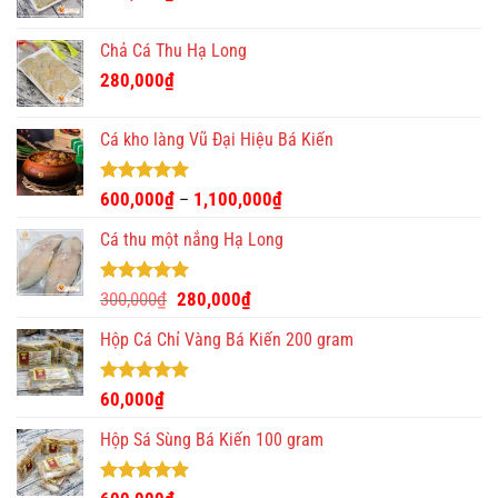
Chả Cá Thu Hạ Long
280,000
₫
Cá kho làng Vũ Đại Hiệu Bá Kiến
Được xếp
600,000
₫
1,100,000
₫
–
hạng
4.93
5 sao
Cá thu một nắng Hạ Long
Được xếp
Giá
Giá
300,000
₫
280,000
₫
hạng
5.00
gốc
hiện
5 sao
Hộp Cá Chỉ Vàng Bá Kiến 200 gram
là:
tại
300,000₫.
là:
280,000₫.
Được xếp
60,000
₫
hạng
5.00
5 sao
Hộp Sá Sùng Bá Kiến 100 gram
Được xếp