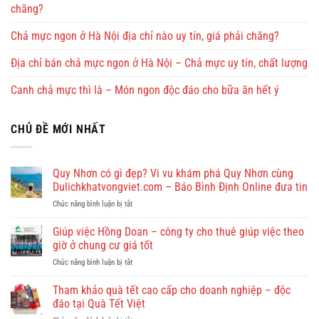
chăng?
Chả mực ngon ở Hà Nội địa chỉ nào uy tín, giá phải chăng?
Địa chỉ bán chả mực ngon ở Hà Nội – Chả mực uy tín, chất lượng
Canh chả mực thì là – Món ngon độc đáo cho bữa ăn hết ý
CHỦ ĐỀ MỚI NHẤT
Quy Nhơn có gì đẹp? Vi vu khám phá Quy Nhơn cùng
Dulichkhatvongviet.com – Báo Bình Định Online đưa tin
ở
Chức năng bình luận bị tắt
Quy
Nhơn
Giúp việc Hồng Doan – công ty cho thuê giúp việc theo
có
giờ ở chung cư giá tốt
gì
ở
Chức năng bình luận bị tắt
đẹp?
Giúp
Vi
việc
Tham khảo quà tết cao cấp cho doanh nghiệp – độc
vu
Hồng
khám
đáo tại Quà Tết Việt
Doan
phá