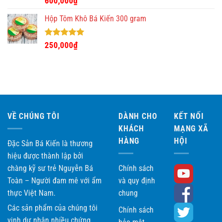
600,000
₫
hạng
5.00
5 sao
Hộp Tôm Khô Bá Kiến 300 gram
Được xếp
250,000
₫
hạng
5.00
5 sao
VỀ CHÚNG TÔI
DÀNH CHO
KẾT NỐI
KHÁCH
MẠNG XÃ
HÀNG
HỘI
Đặc Sản Bá Kiến là thương
hiệu được thành lập bởi
chàng kỹ sư trẻ Nguyễn Bá
Chính sách
Toàn – Người đam mê với ẩm
và quy định
thực Việt Nam.
chung
Các sản phẩm của chúng tôi
Chính sách
vinh dự nhận nhiều chứng