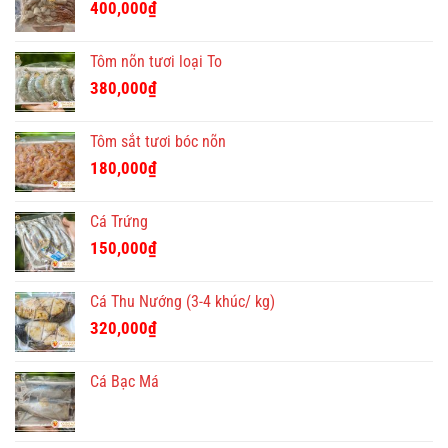
400,000₫.
là:
400,000
₫
350,000₫.
Tôm nõn tươi loại To
380,000
₫
Tôm sắt tươi bóc nõn
180,000
₫
Cá Trứng
150,000
₫
Cá Thu Nướng (3-4 khúc/ kg)
320,000
₫
Cá Bạc Má