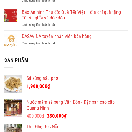
ở
Chức năng bình luận bị tắt
–
Quy
Tham
công
Nhơn
khảo
Báo An ninh Thủ đô: Quà Tết Việt – địa chỉ quà tặng
ty
cùng
quà
cho
Tết ý nghĩa và độc đáo
Dulichkhatvongviet.com
tết
thuê
–
ở
Chức năng bình luận bị tắt
cao
giúp
Báo
Báo
cấp
việc
Bình
An
DASAVINA tuyển nhân viên bán hàng
cho
theo
Định
ninh
doanh
giờ
Online
ở
Chức năng bình luận bị tắt
Thủ
nghiệp
ở
đưa
DASAVINA
đô:
–
chung
tin
tuyển
Quà
độc
cư
nhân
SẢN PHẨM
Tết
đáo
giá
viên
Việt
tại
tốt
bán
–
Quà
hàng
địa
Tết
Sá sùng nấu phở
chỉ
Việt
quà
1,900,000
₫
tặng
Tết
ý
Nước mắm sá sùng Vân Đồn - Đặc sản cao cấp
nghĩa
Quảng Ninh
và
Giá
Giá
độc
400,000
₫
350,000
₫
đáo
gốc
hiện
Thịt Ghẹ Bóc Nõn
là:
tại