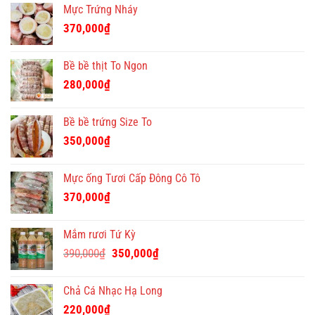
Mực Trứng Nháy
370,000
₫
Bề bề thịt To Ngon
280,000
₫
Bề bề trứng Size To
350,000
₫
Mực ống Tươi Cấp Đông Cô Tô
370,000
₫
Mắm rươi Tứ Kỳ
Giá
Giá
390,000
₫
350,000
₫
gốc
hiện
là:
tại
Chả Cá Nhạc Hạ Long
390,000₫.
là:
220,000
₫
350,000₫.