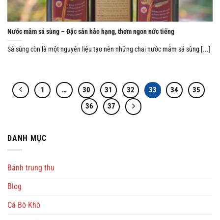
Nước mắm sá sùng – Đặc sản hảo hạng, thơm ngon nức tiếng
Sá sùng còn là một nguyên liệu tạo nên những chai nước mắm sá sùng [...]
1
…
30
31
32
33
34
35
36
37
DANH MỤC
Bánh trung thu
Blog
Cá Bò Khô