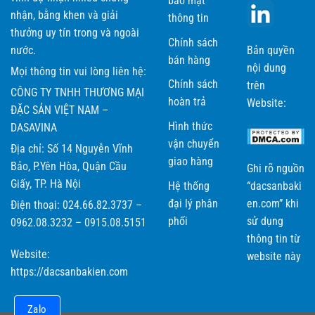
bảo mật
nhận, bằng khen và giải
thông tin
thưởng uy tín trong và ngoài
Chính sách
nước.
Bản quyền
bán hàng
nội dung
Mọi thông tin vui lòng liên hệ:
Chính sách
trên
CÔNG TY TNHH THƯƠNG MẠI
hoàn trả
Website:
ĐẶC SẢN VIỆT NAM –
Hình thức
DASAVINA
vận chuyển
Địa chỉ: Số 14 Nguyễn Vĩnh
giao hàng
Bảo, P.Yên Hòa, Quận Cầu
Ghi rõ nguồn
Giấy, TP. Hà Nội
Hệ thống
“dacsanbaki
đại lý phân
en.com” khi
Điện thoại: 024.66.82.3737 –
phối
sử dụng
0962.08.3232 – 0915.08.5151
thông tin từ
Website:
website này
https://dacsanbakien.com
Zalo