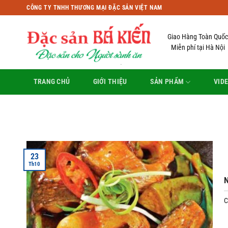
Bỏ
CÔNG TY TNHH THƯƠNG MẠI ĐẶC SẢN VIỆT NAM
qua
nội
Giao Hàng Toàn Quốc
dung
Miễn phí tại Hà Nội
TRANG CHỦ
GIỚI THIỆU
SẢN PHẨM
VID
23
Th10
N
C