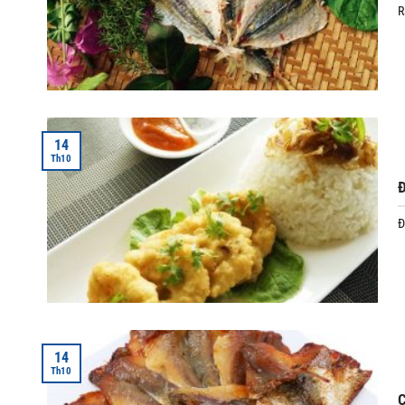
R
14
Th10
Đ
Đ
14
Th10
C