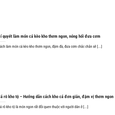
í quyết làm món cá kèo kho thơm ngon, nóng hổi đưa cơm
ách làm món cá kèo kho thơm ngon, đậm đà, đưa cơm chắc chắn sẽ [...]
á rô kho tộ – Hướng dẫn cách kho cá đơn giản, đậm vị thơm ngon
á rô kho tộ là món ngon rất đỗi quen thuộc với người dân ở [...]