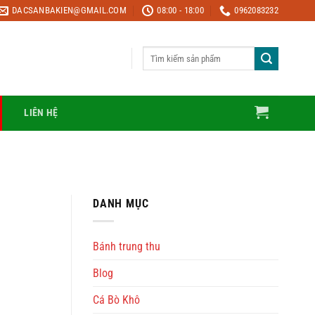
DACSANBAKIEN@GMAIL.COM
08:00 - 18:00
0962083232
Tìm
kiếm:
LIÊN HỆ
DANH MỤC
Bánh trung thu
Blog
Cá Bò Khô