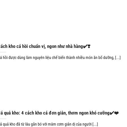
ách kho cá hồi chuẩn vị, ngon như nhà hàng✔️❣️
á hồi được dùng làm nguyên liệu chế biến thành nhiều món ăn bổ dưỡng, [...]
á quả kho: 4 cách kho cá đơn giản, thơm ngon khó cưỡng✔️❤️
ả quả kho đã từ lâu gắn bó với mâm cơm giản dị của người [...]