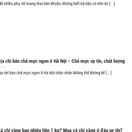
ất nhiều phụ nữ mang thai băn khoăn, không biết bà bầu có nên ăn [...]
ịa chỉ bán chả mực ngon ở Hà Nội – Chả mực uy tín, chất lượng
ịa chỉ bán chả mực ngon ở Hà Nội chắc chắn không thể không kể [...]
á chỉ vàng bao nhiêu tiền 1 kg? Mua cá chỉ vàng ở đâu uy tín?