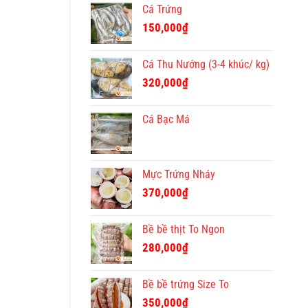
Cá Trứng
150,000
₫
Cá Thu Nướng (3-4 khúc/ kg)
320,000
₫
Cá Bạc Má
Mực Trứng Nháy
370,000
₫
Bề bề thịt To Ngon
280,000
₫
Bề bề trứng Size To
350,000
₫