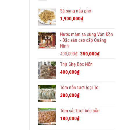
bán
địa
Việt
hàng
chỉ
Sá sùng nấu phở
quà
tặng
1,900,000
₫
Tết
ý
nghĩa
Nước mắm sá sùng Vân Đồn
và
- Đặc sản cao cấp Quảng
độc
Ninh
đáo
Giá
Giá
400,000
₫
350,000
₫
gốc
hiện
Thịt Ghẹ Bóc Nõn
là:
tại
400,000₫.
là:
400,000
₫
350,000₫.
Tôm nõn tươi loại To
380,000
₫
Tôm sắt tươi bóc nõn
180,000
₫