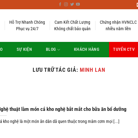
Hỗ Trợ Nhanh Chóng
Cam Kết Chất Lượng
Chứng nhận HVNCLC
Phục vụ 24/7
Không chất bảo quản
nhiều năm liền
EO
SỰ KIỆN
BLOG
KHÁCH HÀNG
TUYỂN CTV
LƯU TRỮ TÁC GIẢ:
MINH LAN
ghệ thuật làm món cá kho nghệ bắt mắt cho bữa ăn bổ dưỡng
á kho nghệ là một món ăn dân dã quen thuộc trong mâm cơm mọi [...]