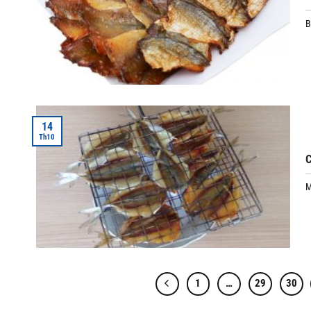
B
14
Th10
C
M
1
…
29
30