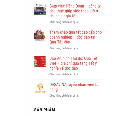
Quy
Nhơn
Giúp việc Hồng Doan – công ty
có
cho thuê giúp việc theo giờ ở
gì
chung cư giá tốt
đẹp?
ở
Chức năng bình luận bị tắt
Vi
Giúp
vu
việc
khám
Tham khảo quà tết cao cấp cho
Hồng
phá
doanh nghiệp – độc đáo tại
Doan
Quy
Quà Tết Việt
–
Nhơn
ở
Chức năng bình luận bị tắt
công
cùng
Tham
ty
Dulichkhatvongviet.com
khảo
cho
–
Báo An ninh Thủ đô: Quà Tết
quà
thuê
Báo
Việt – địa chỉ quà tặng Tết ý
tết
giúp
Bình
nghĩa và độc đáo
cao
việc
Định
ở
Chức năng bình luận bị tắt
cấp
theo
Online
Báo
cho
giờ
đưa
An
doanh
ở
DASAVINA tuyển nhân viên bán
tin
ninh
nghiệp
chung
hàng
Thủ
–
cư
ở
Chức năng bình luận bị tắt
đô:
độc
giá
DASAVINA
Quà
đáo
tốt
tuyển
Tết
tại
nhân
SẢN PHẨM
Việt
Quà
viên
–
Tết