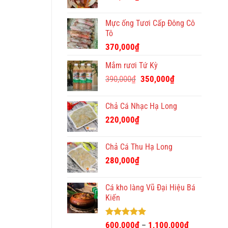
Mực ống Tươi Cấp Đông Cô
Tô
370,000
₫
Mắm rươi Tứ Kỳ
Giá
Giá
390,000
₫
350,000
₫
gốc
hiện
là:
tại
Chả Cá Nhạc Hạ Long
390,000₫.
là:
220,000
₫
350,000₫.
Chả Cá Thu Hạ Long
280,000
₫
Cá kho làng Vũ Đại Hiệu Bá
Kiến
Được xếp
600,000
₫
1,100,000
₫
–