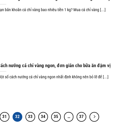
ạn băn khoăn cá chỉ vàng bao nhiêu tiền 1 kg? Mua cá chỉ vàng [...]
ách nướng cá chỉ vàng ngon, đơn giản cho bữa ăn đậm vị
ột số cách nướng cá chỉ vàng ngon nhất định không nên bỏ lỡ để [...]
31
32
33
34
35
…
37