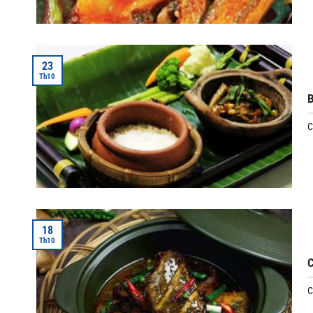
23
Th10
B
C
18
Th10
C
C