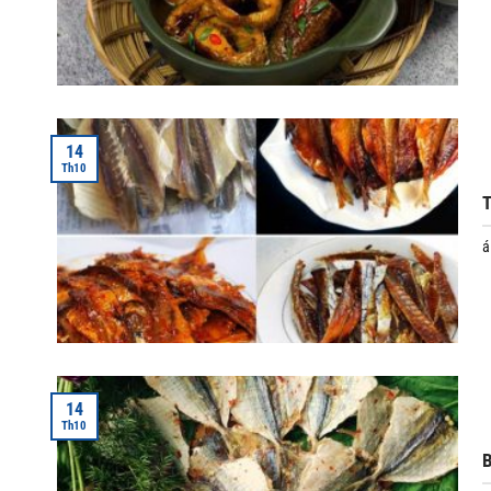
14
Th10
T
á
14
Th10
B