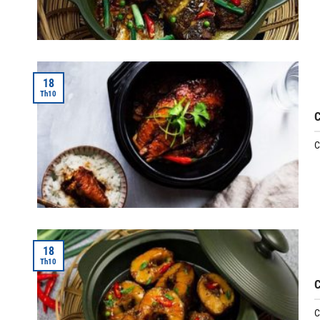
18
Th10
C
C
18
Th10
C
C