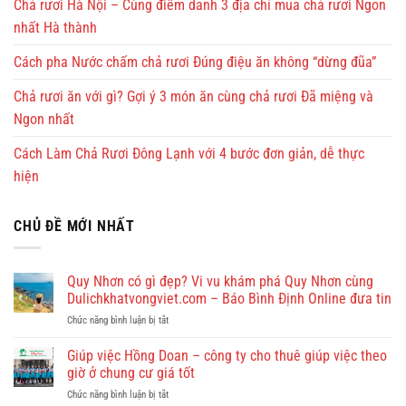
Chả rươi Hà Nội – Cùng điểm danh 3 địa chỉ mua chả rươi Ngon
nhất Hà thành
Cách pha Nước chấm chả rươi Đúng điệu ăn không “dừng đũa”
Chả rươi ăn với gì? Gợi ý 3 món ăn cùng chả rươi Đã miệng và
Ngon nhất
Cách Làm Chả Rươi Đông Lạnh với 4 bước đơn giản, dễ thực
hiện
CHỦ ĐỀ MỚI NHẤT
Quy Nhơn có gì đẹp? Vi vu khám phá Quy Nhơn cùng
Dulichkhatvongviet.com – Báo Bình Định Online đưa tin
ở
Chức năng bình luận bị tắt
Quy
Nhơn
Giúp việc Hồng Doan – công ty cho thuê giúp việc theo
có
giờ ở chung cư giá tốt
gì
ở
Chức năng bình luận bị tắt
đẹp?