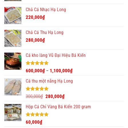
là:
tại
Chả Cá Nhạc Hạ Long
390,000₫.
là:
220,000
₫
350,000₫.
Chả Cá Thu Hạ Long
280,000
₫
Cá kho làng Vũ Đại Hiệu Bá Kiến
Được xếp
600,000
₫
1,100,000
₫
–
hạng
4.93
5 sao
Cá thu một nắng Hạ Long
Được xếp
Giá
Giá
300,000
₫
280,000
₫
hạng
5.00
gốc
hiện
5 sao
Hộp Cá Chỉ Vàng Bá Kiến 200 gram
là:
tại
300,000₫.
là:
280,000₫.
Được xếp
60,000
₫
hạng
5.00