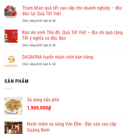
Giúp
Vi
việc
Tham khảo quà tết cao cấp cho doanh nghiệp – độc
vu
Hồng
khám
đáo tại Quà Tết Việt
Doan
phá
ở
Chức năng bình luận bị tắt
–
Quy
Tham
công
Nhơn
khảo
Báo An ninh Thủ đô: Quà Tết Việt – địa chỉ quà tặng
ty
cùng
quà
cho
Tết ý nghĩa và độc đáo
Dulichkhatvongviet.com
tết
thuê
–
ở
Chức năng bình luận bị tắt
cao
giúp
Báo
Báo
cấp
việc
Bình
An
DASAVINA tuyển nhân viên bán hàng
cho
theo
Định
ninh
doanh
giờ
Online
ở
Chức năng bình luận bị tắt
Thủ
nghiệp
ở
đưa
DASAVINA
đô:
–
chung
tin
tuyển
Quà
độc
cư
nhân
SẢN PHẨM
Tết
đáo
giá
viên
Việt
tại
tốt
bán
–
Quà
hàng
địa
Tết
Sá sùng nấu phở
chỉ
Việt
quà
1,900,000
₫
tặng
Tết
ý
Nước mắm sá sùng Vân Đồn - Đặc sản cao cấp
nghĩa
Quảng Ninh
và