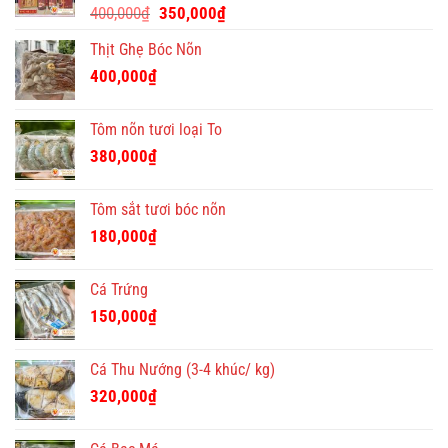
Giá
Giá
độc
400,000
₫
350,000
₫
đáo
gốc
hiện
Thịt Ghẹ Bóc Nõn
là:
tại
400,000₫.
là:
400,000
₫
350,000₫.
Tôm nõn tươi loại To
380,000
₫
Tôm sắt tươi bóc nõn
180,000
₫
Cá Trứng
150,000
₫
Cá Thu Nướng (3-4 khúc/ kg)
320,000
₫