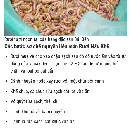
Rươi tươi ngon tại cửa hàng đặc sản Bá Kiến
Các bước sơ chế nguyên liệu món Rươi Nấu Khế
Rươi mua về cho vào chậu sạch sau đó đổ nước ấm vào từ từ
dùng đũa khuấy đều. Thực hiện 2 – 3 lần để rươi rụng hết
chân và loại bỏ bụi bẩn
Đánh nhuyễn hoặc xay rươi với một chút bột canh
Khế chua, cà chua rửa sạch cắt lát vừa ăn
Vỏ quýt rửa sạch, thái chỉ
Hành khô bỏ vỏ, băm nhuyễn
Hành lá rửa sạch, cắt khúc vừa ăn