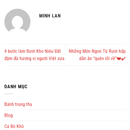
MINH LAN
4 bước làm Rươi Kho Niêu Đất
Những Món Ngon Từ Rươi hấp
đậm đà hương vị người Việt xưa
dẫn ăn “quên lối về”❤️✔️
DANH MỤC
Bánh trung thu
Blog
Cá Bò Khô