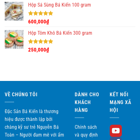
5 sao
Hộp Sá Sùng Bá Kiến 100 gram
Được xếp
600,000
₫
hạng
5.00
5 sao
Hộp Tôm Khô Bá Kiến 300 gram
Được xếp
250,000
₫
hạng
5.00
5 sao
VỀ CHÚNG TÔI
DÀNH CHO
KẾT NỐI
KHÁCH
MẠNG XÃ
HÀNG
HỘI
Đặc Sản Bá Kiến là thương
hiệu được thành lập bởi
chàng kỹ sư trẻ Nguyễn Bá
Chính sách
Toàn – Người đam mê với ẩm
và quy định