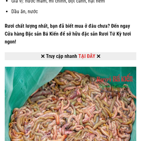
Gia vị: nước mắm, mì chính, bột canh, hạt nêm
Dầu ăn, nước
Rươi chất lượng nhất, bạn đã biết mua ở đâu chưa?
Đến ngay
Cửa hàng Đặc sản Bá Kiến để sở hữu đặc sản Rươi Tứ Kỳ tươi
ngon!
❌
Truy cập nhanh
TẠI ĐÂY
❌