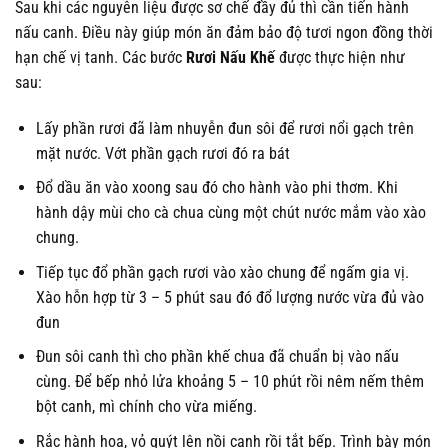
Sau khi các nguyên liệu được sơ chế đầy đủ thì cần tiến hành
nấu canh. Điều này giúp món ăn đảm bảo độ tươi ngon đồng thời
hạn chế vị tanh. Các bước
Rươi Nấu Khế
được thực hiện như
sau:
Lấy phần rươi đã làm nhuyễn đun sôi để rươi nổi gạch trên
mặt nước. Vớt phần gạch rươi đó ra bát
Đổ dầu ăn vào xoong sau đó cho hành vào phi thơm. Khi
hành dậy mùi cho cà chua cùng một chút nước mắm vào xào
chung.
Tiếp tục đổ phần gạch rươi vào xào chung để ngấm gia vị.
Xào hỗn hợp từ 3 – 5 phút sau đó đổ lượng nước vừa đủ vào
đun
Đun sôi canh thì cho phần khế chua đã chuẩn bị vào nấu
cùng. Để bếp nhỏ lửa khoảng 5 – 10 phút rồi nêm nếm thêm
bột canh, mì chính cho vừa miếng.
Rắc hành hoa, vỏ quýt lên nồi canh rồi tắt bếp. Trình bày món