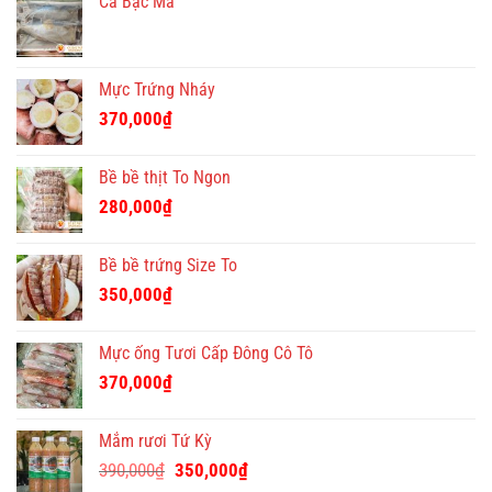
Cá Bạc Má
Mực Trứng Nháy
370,000
₫
Bề bề thịt To Ngon
280,000
₫
Bề bề trứng Size To
350,000
₫
Mực ống Tươi Cấp Đông Cô Tô
370,000
₫
Mắm rươi Tứ Kỳ
Giá
Giá
390,000
₫
350,000
₫
gốc
hiện