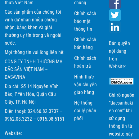
thực Việt Nam.
chung
Các sản phẩm của chúng tôi
Chính sách
vinh dự nhận nhiều chứng
bảo mật
nhận, bằng khen và giải
thông tin
thưởng uy tín trong và ngoài
Chính sách
nước.
Bản quyền
bán hàng
nội dung
Mọi thông tin vui lòng liên hệ:
Chính sách
trên
CÔNG TY TNHH THƯƠNG MẠI
hoàn trả
Website:
ĐẶC SẢN VIỆT NAM –
Hình thức
DASAVINA
vận chuyển
Địa chỉ: Số 14 Nguyễn Vĩnh
giao hàng
Bảo, P.Yên Hòa, Quận Cầu
Ghi rõ nguồn
Giấy, TP. Hà Nội
Hệ thống
“dacsanbaki
đại lý phân
en.com” khi
Điện thoại: 024.66.82.3737 –
phối
sử dụng
0962.08.3232 – 0915.08.5151
thông tin từ
Website:
website này