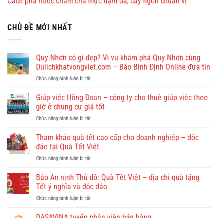
Cách pha nước chấm chả mực đậm đà, cay ngon chuẩn vị
CHỦ ĐỀ MỚI NHẤT
Quy Nhơn có gì đẹp? Vi vu khám phá Quy Nhơn cùng
Dulichkhatvongviet.com – Báo Bình Định Online đưa tin
ở
Chức năng bình luận bị tắt
Quy
Nhơn
Giúp việc Hồng Doan – công ty cho thuê giúp việc theo
có
giờ ở chung cư giá tốt
gì
ở
Chức năng bình luận bị tắt
đẹp?
Giúp
Vi
việc
Tham khảo quà tết cao cấp cho doanh nghiệp – độc
vu
Hồng
khám
đáo tại Quà Tết Việt
Doan
phá
ở
Chức năng bình luận bị tắt
–
Quy
Tham
công
Nhơn
khảo
Báo An ninh Thủ đô: Quà Tết Việt – địa chỉ quà tặng
ty
cùng
quà
cho
Tết ý nghĩa và độc đáo
Dulichkhatvongviet.com
tết
thuê
–
ở
Chức năng bình luận bị tắt
cao
giúp
Báo
Báo
cấp
việc
Bình
An
DASAVINA tuyển nhân viên bán hàng
cho
theo