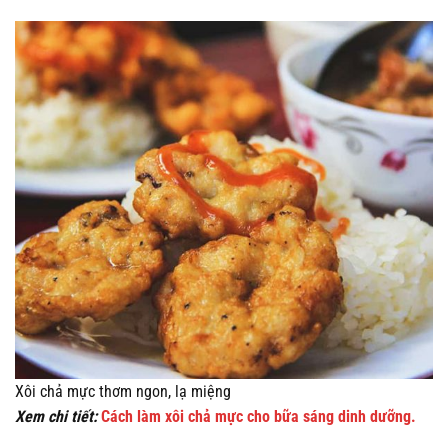
Xôi chả mực thơm ngon, lạ miệng
Xem chi tiết:
Cách làm xôi chả mực cho bữa sáng dinh dưỡng.