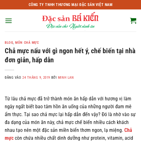
Bỏ
CÔNG TY TNHH THƯƠNG MẠI ĐẶC SẢN VIỆT NAM
qua
nội
dung
BLOG
,
MÓN CHẢ MỰC
Chả mực nấu với gì ngon hết ý, chế biến tại nhà
đơn giản, hấp dẫn
ĐĂNG VÀO
24 THÁNG 9, 2019
BỞI
MINH LAN
Từ lâu chả mực đã trở thành món ăn hấp dẫn với hương vị làm
ngây ngất biết bao tâm hồn ăn uống của những người đam mê
ẩm thực. Tại sao chả mực lại hấp dẫn đến vậy? Đó là nhờ vào sự
đa dạng của món ăn này, chả mực chế biến nhiều cách khách
nhau tạo nên một đặc sản miền biển thơm ngon, lạ miệng.
Chả
mực
còn chứa nhiều chất dinh dưỡng như protein, vitamin, acid