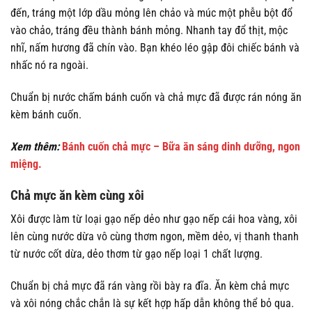
đến, tráng một lớp dầu mỏng lên chảo và múc một phễu bột đổ
vào chảo, tráng đều thành bánh mỏng. Nhanh tay đổ thịt, mộc
nhĩ, nấm hương đã chín vào. Bạn khéo léo gập đôi chiếc bánh và
nhấc nó ra ngoài.
Chuẩn bị nước chấm bánh cuốn và chả mực đã được rán nóng ăn
kèm bánh cuốn.
Xem thêm:
Bánh cuốn chả mực – Bữa ăn sáng dinh dưỡng, ngon
miệng.
Chả mực ăn kèm cùng xôi
Xôi được làm từ loại gạo nếp dẻo như gạo nếp cái hoa vàng, xôi
lên cùng nước dừa vô cùng thơm ngon, mềm dẻo, vị thanh thanh
từ nước cốt dừa, dẻo thơm từ gạo nếp loại 1 chất lượng.
Chuẩn bị chả mực đã rán vàng rồi bày ra đĩa. Ăn kèm chả mực
và xôi nóng chắc chắn là sự kết hợp hấp dẫn không thể bỏ qua.