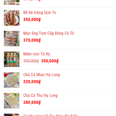
Bề bề trứng Size To
350,000
₫
Mực ống Tươi Cấp Đông Cô Tô
370,000
₫
Mắm rươi Tứ Kỳ
Giá
Giá
390,000
₫
350,000
₫
gốc
hiện
là:
tại
Chả Cá Nhạc Hạ Long
390,000₫.
là:
220,000
₫
350,000₫.
Chả Cá Thu Hạ Long
280,000
₫