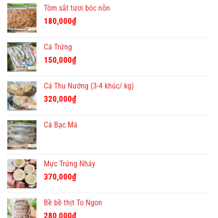
Tôm sắt tươi bóc nõn
180,000
₫
Cá Trứng
150,000
₫
Cá Thu Nướng (3-4 khúc/ kg)
320,000
₫
Cá Bạc Má
Mực Trứng Nháy
370,000
₫
Bề bề thịt To Ngon
280,000
₫