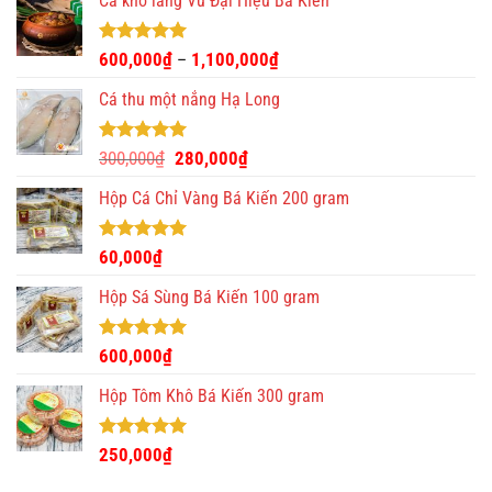
Cá kho làng Vũ Đại Hiệu Bá Kiến
Được xếp
600,000
₫
1,100,000
₫
–
hạng
4.93
5 sao
Cá thu một nắng Hạ Long
Được xếp
Giá
Giá
300,000
₫
280,000
₫
hạng
5.00
gốc
hiện
5 sao
Hộp Cá Chỉ Vàng Bá Kiến 200 gram
là:
tại
300,000₫.
là:
280,000₫.
Được xếp
60,000
₫
hạng
5.00
5 sao
Hộp Sá Sùng Bá Kiến 100 gram
Được xếp
600,000
₫
hạng
5.00
5 sao
Hộp Tôm Khô Bá Kiến 300 gram
Được xếp
250,000
₫
hạng
5.00
5 sao