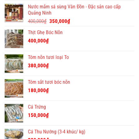
ý
Nước mắm sá sùng Vân Đồn - Đặc sản cao cấp
nghĩa
Quảng Ninh
và
Giá
Giá
độc
400,000
₫
350,000
₫
đáo
gốc
hiện
Thịt Ghẹ Bóc Nõn
là:
tại
400,000₫.
là:
400,000
₫
350,000₫.
Tôm nõn tươi loại To
380,000
₫
Tôm sắt tươi bóc nõn
180,000
₫
Cá Trứng
150,000
₫
Cá Thu Nướng (3-4 khúc/ kg)