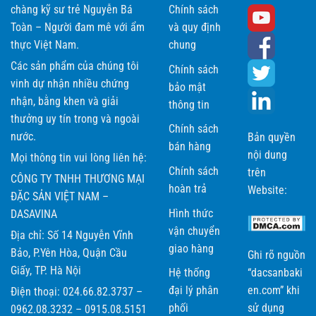
chàng kỹ sư trẻ Nguyễn Bá
Chính sách
Toàn – Người đam mê với ẩm
và quy định
thực Việt Nam.
chung
Các sản phẩm của chúng tôi
Chính sách
vinh dự nhận nhiều chứng
bảo mật
nhận, bằng khen và giải
thông tin
thưởng uy tín trong và ngoài
Chính sách
nước.
Bản quyền
bán hàng
nội dung
Mọi thông tin vui lòng liên hệ:
Chính sách
trên
CÔNG TY TNHH THƯƠNG MẠI
hoàn trả
Website:
ĐẶC SẢN VIỆT NAM –
Hình thức
DASAVINA
vận chuyển
Địa chỉ: Số 14 Nguyễn Vĩnh
giao hàng
Bảo, P.Yên Hòa, Quận Cầu
Ghi rõ nguồn
Giấy, TP. Hà Nội
Hệ thống
“dacsanbaki
đại lý phân
en.com” khi
Điện thoại: 024.66.82.3737 –
phối
sử dụng
0962.08.3232 – 0915.08.5151