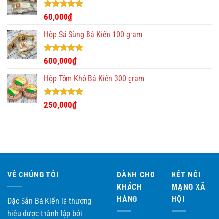
300,000₫.
là:
280,000₫.
Được xếp
60,000
₫
hạng
5.00
5 sao
Hộp Sá Sùng Bá Kiến 100 gram
Được xếp
600,000
₫
hạng
5.00
5 sao
Hộp Tôm Khô Bá Kiến 300 gram
Được xếp
250,000
₫
hạng
5.00
5 sao
VỀ CHÚNG TÔI
DÀNH CHO
KẾT NỐI
KHÁCH
MẠNG XÃ
HÀNG
HỘI
Đặc Sản Bá Kiến là thương
hiệu được thành lập bởi