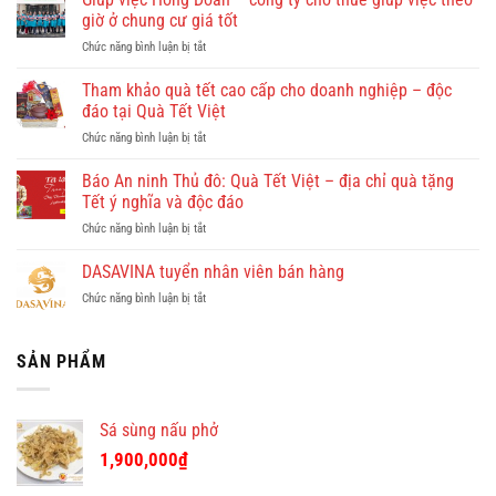
có
giờ ở chung cư giá tốt
gì
ở
Chức năng bình luận bị tắt
đẹp?
Giúp
Vi
việc
Tham khảo quà tết cao cấp cho doanh nghiệp – độc
vu
Hồng
khám
đáo tại Quà Tết Việt
Doan
phá
ở
Chức năng bình luận bị tắt
–
Quy
Tham
công
Nhơn
khảo
Báo An ninh Thủ đô: Quà Tết Việt – địa chỉ quà tặng
ty
cùng
quà
cho
Tết ý nghĩa và độc đáo
Dulichkhatvongviet.com
tết
thuê
–
ở
Chức năng bình luận bị tắt
cao
giúp
Báo
Báo
cấp
việc
Bình
An
DASAVINA tuyển nhân viên bán hàng
cho
theo
Định
ninh
doanh
giờ
Online
ở
Chức năng bình luận bị tắt
Thủ
nghiệp
ở
đưa
DASAVINA
đô:
–
chung
tin
tuyển
Quà
độc
cư
nhân
SẢN PHẨM
Tết
đáo
giá
viên
Việt
tại
tốt
bán
–
Quà
hàng
địa
Tết
Sá sùng nấu phở
chỉ
Việt
quà
1,900,000
₫
tặng
Tết