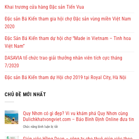
Khai trương cửa hàng Đặc sản Tiến Vua
Đặc sản Bá Kiến tham gia hội chợ Đặc sản vùng miền Việt Nam
2020
Đặc Sản Bá Kiến tham dự hội chợ “Made in Vietnam – Tinh hoa
Việt Nam”
DASAVIA tổ chức trao giải thưởng nhân viên tích cực tháng
7/2020
Đặc sản Bá Kiến tham dự Hội chợ 2019 tại Royal City, Hà Nội
CHỦ ĐỀ MỚI NHẤT
Quy Nhơn có gì đẹp? Vi vu khám phá Quy Nhơn cùng
Dulichkhatvongviet.com – Báo Bình Định Online đưa tin
ở
Chức năng bình luận bị tắt
Quy
Nhơn
Giúp việc Hồng Doan – công ty cho thuê giúp việc theo