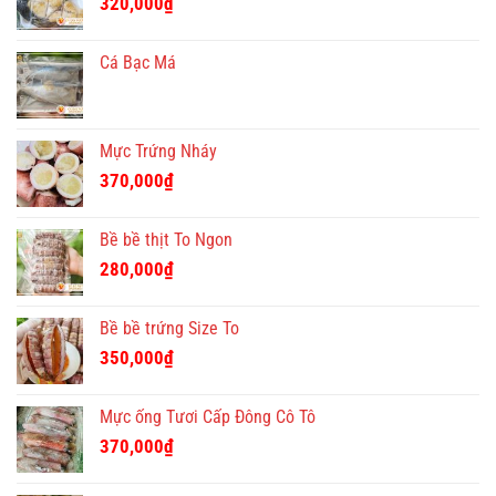
320,000
₫
Cá Bạc Má
Mực Trứng Nháy
370,000
₫
Bề bề thịt To Ngon
280,000
₫
Bề bề trứng Size To
350,000
₫
Mực ống Tươi Cấp Đông Cô Tô
370,000
₫