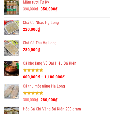
Mắm rươi Tứ Kỳ
Giá
Giá
390,000
₫
350,000
₫
gốc
hiện
là:
tại
Chả Cá Nhạc Hạ Long
390,000₫.
là:
220,000
₫
350,000₫.
Chả Cá Thu Hạ Long
280,000
₫
Cá kho làng Vũ Đại Hiệu Bá Kiến
Được xếp
600,000
₫
1,100,000
₫
–
hạng
4.93
5 sao
Cá thu một nắng Hạ Long
Được xếp
Giá
Giá
300,000
₫
280,000
₫
hạng
5.00
gốc
hiện
5 sao
Hộp Cá Chỉ Vàng Bá Kiến 200 gram
là:
tại