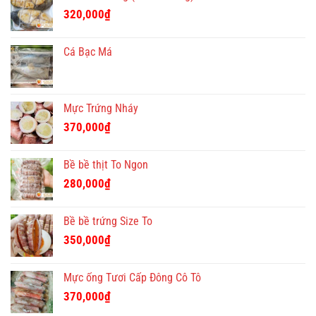
320,000
₫
Cá Bạc Má
Mực Trứng Nháy
370,000
₫
Bề bề thịt To Ngon
280,000
₫
Bề bề trứng Size To
350,000
₫
Mực ống Tươi Cấp Đông Cô Tô
370,000
₫