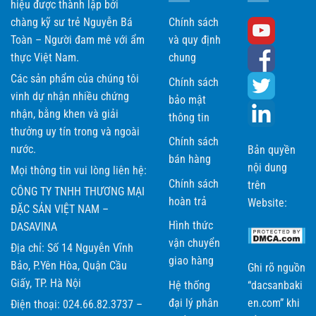
hiệu được thành lập bởi
chàng kỹ sư trẻ Nguyễn Bá
Chính sách
Toàn – Người đam mê với ẩm
và quy định
thực Việt Nam.
chung
Các sản phẩm của chúng tôi
Chính sách
vinh dự nhận nhiều chứng
bảo mật
nhận, bằng khen và giải
thông tin
thưởng uy tín trong và ngoài
Chính sách
nước.
Bản quyền
bán hàng
nội dung
Mọi thông tin vui lòng liên hệ:
Chính sách
trên
CÔNG TY TNHH THƯƠNG MẠI
hoàn trả
Website:
ĐẶC SẢN VIỆT NAM –
Hình thức
DASAVINA
vận chuyển
Địa chỉ: Số 14 Nguyễn Vĩnh
giao hàng
Bảo, P.Yên Hòa, Quận Cầu
Ghi rõ nguồn
Giấy, TP. Hà Nội
Hệ thống
“dacsanbaki
đại lý phân
en.com” khi
Điện thoại: 024.66.82.3737 –