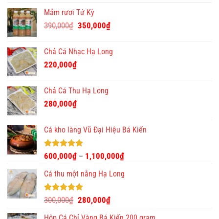
Mắm rươi Tứ Kỳ
Giá
Giá
390,000
₫
350,000
₫
gốc
hiện
là:
tại
Chả Cá Nhạc Hạ Long
390,000₫.
là:
220,000
₫
350,000₫.
Chả Cá Thu Hạ Long
280,000
₫
Cá kho làng Vũ Đại Hiệu Bá Kiến
Được xếp
600,000
₫
1,100,000
₫
–
hạng
4.93
5 sao
Cá thu một nắng Hạ Long
Được xếp
Giá
Giá
300,000
₫
280,000
₫
hạng
5.00
gốc
hiện
5 sao
Hộp Cá Chỉ Vàng Bá Kiến 200 gram