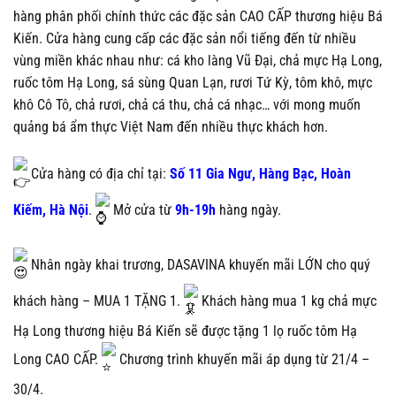
hàng phân phối chính thức các đặc sản CAO CẤP thương hiệu Bá
Kiến. Cửa hàng cung cấp các đặc sản nổi tiếng đến từ nhiều
vùng miền khác nhau như: cá kho làng Vũ Đại, chả mực Hạ Long,
ruốc tôm Hạ Long, sá sùng Quan Lạn, rươi Tứ Kỳ, tôm khô, mực
khô Cô Tô, chả rươi, chả cá thu, chả cá nhạc… với mong muốn
quảng bá ẩm thực Việt Nam đến nhiều thực khách hơn.
Cửa hàng có địa chỉ tại:
Số 11 Gia Ngư, Hàng Bạc, Hoàn
Kiếm, Hà Nội
.
Mở cửa từ
9h-19h
hàng ngày.
Nhân ngày khai trương, DASAVINA khuyến mãi LỚN cho quý
khách hàng – MUA 1 TẶNG 1.
Khách hàng mua 1 kg chả mực
Hạ Long thương hiệu Bá Kiến sẽ được tặng 1 lọ ruốc tôm Hạ
Long CAO CẤP.
Chương trình khuyến mãi áp dụng từ 21/4 –
30/4.