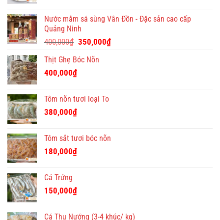
Tết
ý
Nước mắm sá sùng Vân Đồn - Đặc sản cao cấp
nghĩa
Quảng Ninh
và
Giá
Giá
độc
400,000
₫
350,000
₫
đáo
gốc
hiện
Thịt Ghẹ Bóc Nõn
là:
tại
400,000₫.
là:
400,000
₫
350,000₫.
Tôm nõn tươi loại To
380,000
₫
Tôm sắt tươi bóc nõn
180,000
₫
Cá Trứng
150,000
₫
Cá Thu Nướng (3-4 khúc/ kg)