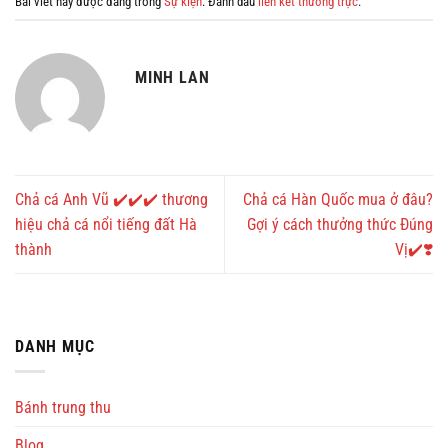
Bài viết này được đăng trong
Sự kiện
. Đánh dấu
liên kết thường trực
.
MINH LAN
Chả cá Anh Vũ ✔️✔️✔️ thương
Chả cá Hàn Quốc mua ở đâu?
hiệu chả cá nổi tiếng đất Hà
Gợi ý cách thưởng thức Đúng
thành
Vị✔️❣️
DANH MỤC
Bánh trung thu
Blog