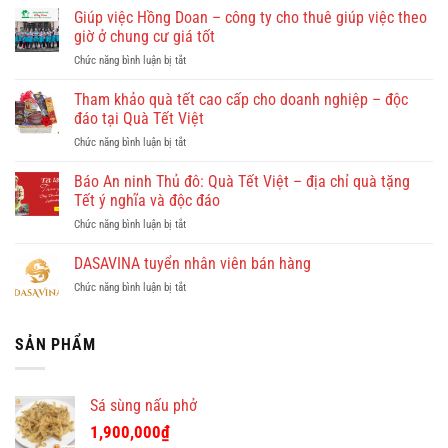
Nhơn
Giúp việc Hồng Doan – công ty cho thuê giúp việc theo
có
giờ ở chung cư giá tốt
gì
ở
Chức năng bình luận bị tắt
đẹp?
Giúp
Vi
việc
Tham khảo quà tết cao cấp cho doanh nghiệp – độc
vu
Hồng
khám
đáo tại Quà Tết Việt
Doan
phá
ở
Chức năng bình luận bị tắt
–
Quy
Tham
công
Nhơn
khảo
Báo An ninh Thủ đô: Quà Tết Việt – địa chỉ quà tặng
ty
cùng
quà
cho
Tết ý nghĩa và độc đáo
Dulichkhatvongviet.com
tết
thuê
–
ở
Chức năng bình luận bị tắt
cao
giúp
Báo
Báo
cấp
việc
Bình
An
DASAVINA tuyển nhân viên bán hàng
cho
theo
Định
ninh
doanh
giờ
Online
ở
Chức năng bình luận bị tắt
Thủ
nghiệp
ở
đưa
DASAVINA
đô:
–
chung
tin
tuyển
Quà
độc
cư
nhân
SẢN PHẨM
Tết
đáo
giá
viên
Việt
tại
tốt
bán
–
Quà
hàng
địa
Tết
Sá sùng nấu phở
chỉ
Việt
quà
1,900,000
₫
tặng