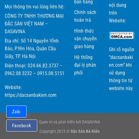
bán hàng
nội dung
Mọi thông tin vui lòng liên hệ:
Chính sách
trên
CÔNG TY TNHH THƯƠNG MẠI
hoàn trả
Website:
ĐẶC SẢN VIỆT NAM –
Hình thức
DASAVINA
vận chuyển
Địa chỉ: Số 14 Nguyễn Vĩnh
giao hàng
Bảo, P.Yên Hòa, Quận Cầu
Ghi rõ nguồn
Giấy, TP. Hà Nội
Hệ thống
“dacsanbaki
đại lý phân
en.com” khi
Điện thoại: 024.66.82.3737 –
phối
sử dụng
0962.08.3232 – 0915.08.5151
thông tin từ
Website:
website này
https://dacsanbakien.com
Zalo
Quản trị và phát triển bởi DASAVINA
Facebook
Copyright 2013 ©
Đặc Sản Bá Kiến