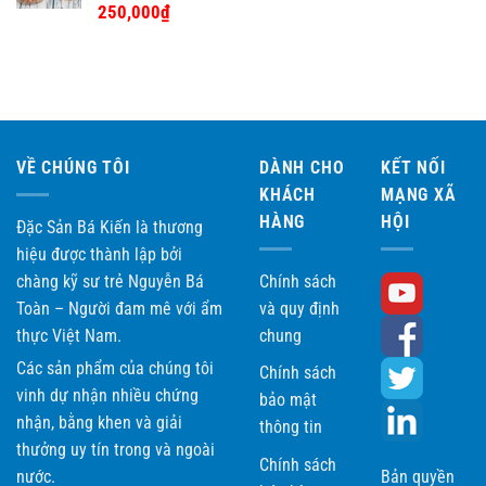
Được xếp
250,000
₫
hạng
5.00
5 sao
VỀ CHÚNG TÔI
DÀNH CHO
KẾT NỐI
KHÁCH
MẠNG XÃ
HÀNG
HỘI
Đặc Sản Bá Kiến là thương
hiệu được thành lập bởi
chàng kỹ sư trẻ Nguyễn Bá
Chính sách
Toàn – Người đam mê với ẩm
và quy định
thực Việt Nam.
chung
Các sản phẩm của chúng tôi
Chính sách
vinh dự nhận nhiều chứng
bảo mật
nhận, bằng khen và giải
thông tin
thưởng uy tín trong và ngoài
Chính sách
nước.
Bản quyền