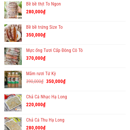
Bề bề thịt To Ngon
280,000
₫
Bề bề trứng Size To
350,000
₫
Mực ống Tươi Cấp Đông Cô Tô
370,000
₫
Mắm rươi Tứ Kỳ
Giá
Giá
390,000
₫
350,000
₫
gốc
hiện
là:
tại
Chả Cá Nhạc Hạ Long
390,000₫.
là:
220,000
₫
350,000₫.
Chả Cá Thu Hạ Long
280,000
₫