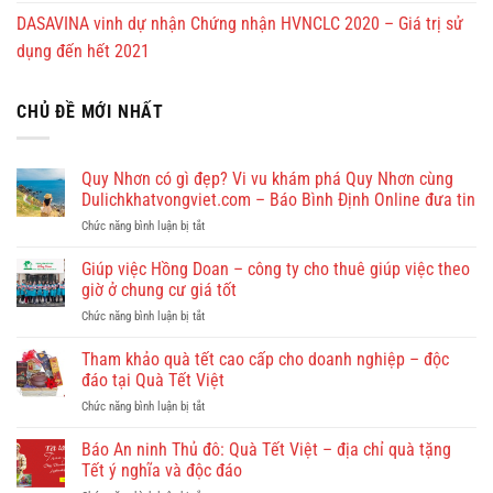
DASAVINA vinh dự nhận Chứng nhận HVNCLC 2020 – Giá trị sử
dụng đến hết 2021
CHỦ ĐỀ MỚI NHẤT
Quy Nhơn có gì đẹp? Vi vu khám phá Quy Nhơn cùng
Dulichkhatvongviet.com – Báo Bình Định Online đưa tin
ở
Chức năng bình luận bị tắt
Quy
Nhơn
Giúp việc Hồng Doan – công ty cho thuê giúp việc theo
có
giờ ở chung cư giá tốt
gì
ở
Chức năng bình luận bị tắt
đẹp?
Giúp
Vi
việc
Tham khảo quà tết cao cấp cho doanh nghiệp – độc
vu
Hồng
khám
đáo tại Quà Tết Việt
Doan
phá
ở
Chức năng bình luận bị tắt
–
Quy
Tham
công
Nhơn
khảo
Báo An ninh Thủ đô: Quà Tết Việt – địa chỉ quà tặng
ty
cùng
quà
cho
Tết ý nghĩa và độc đáo
Dulichkhatvongviet.com
tết
thuê
–