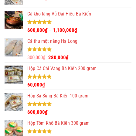
Cá kho làng Vũ Đại Hiệu Bá Kiến
Được xếp
600,000
₫
1,100,000
₫
–
hạng
4.93
5 sao
Cá thu một nắng Hạ Long
Được xếp
Giá
Giá
300,000
₫
280,000
₫
hạng
5.00
gốc
hiện
5 sao
Hộp Cá Chỉ Vàng Bá Kiến 200 gram
là:
tại
300,000₫.
là:
280,000₫.
Được xếp
60,000
₫
hạng
5.00
5 sao
Hộp Sá Sùng Bá Kiến 100 gram
Được xếp
600,000
₫
hạng
5.00
5 sao
Hộp Tôm Khô Bá Kiến 300 gram