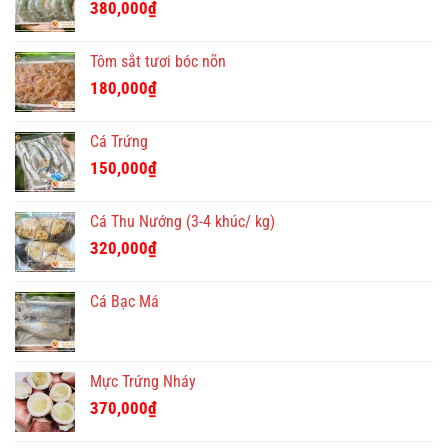
380,000
₫
Tôm sắt tươi bóc nõn
180,000
₫
Cá Trứng
150,000
₫
Cá Thu Nướng (3-4 khúc/ kg)
320,000
₫
Cá Bạc Má
Mực Trứng Nháy
370,000
₫